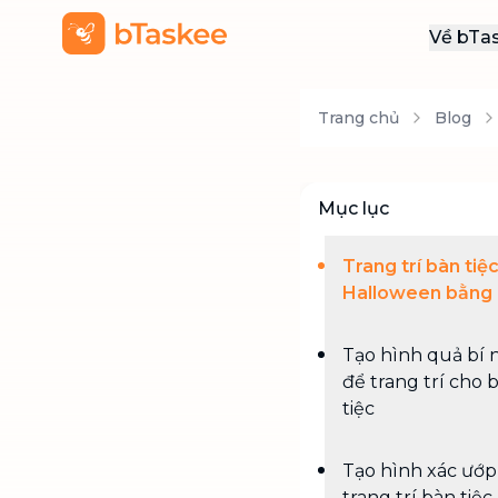
Về bTa
Giới
Trang chủ
Blog
Thôn
Khu
Tuy
Mục lục
Liên
Trang trí bàn tiệ
Halloween bằng 
Tạo hình quả bí 
để trang trí cho 
tiệc
Tạo hình xác ướp
trang trí bàn tiệc