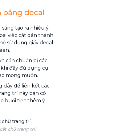
n bằng decal
 sáng tạo ra nhiều ý
oài việc cắt dán thành
hể sử dụng giấy decal
een.
bạn cần chuẩn bị các
u khi đầy đủ dụng cụ,
theo mong muốn.
 dây để liên kết các
rang trí này bạn có
o buổi tiệc thêm ý
ắt chữ trang trí.