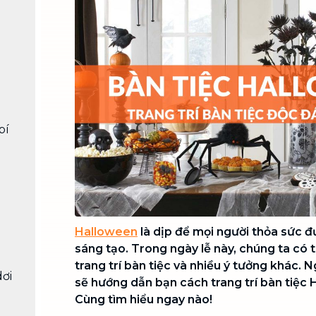
Chuyển nhà trọn gói, không lo dọn
dẹp nơi đi nơi đến
Vệ sinh công nghiệp
NEW
Vệ sinh chuyên nghiệp cho văn
phòng, nhà xưởng, công trình lớn
bí
Halloween
là dịp để mọi người thỏa sức đ
sáng tạo. Trong ngày lễ này, chúng ta có t
trang trí bàn tiệc và nhiều ý tưởng khác.
ơi
sẽ hướng dẫn bạn cách trang trí bàn tiệc 
Cùng tìm hiểu ngay nào!