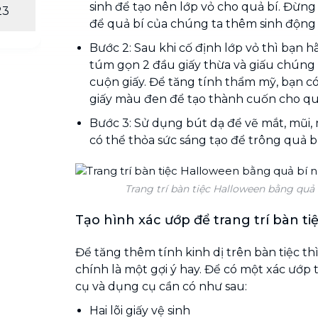
sinh để tạo nên lớp vỏ cho quả bí. Đừn
23
để quả bí của chúng ta thêm sinh động
Bước 2: Sau khi cố định lớp vỏ thì bạn 
túm gọn 2 đầu giấy thừa và giấu chúng 
cuộn giấy. Để tăng tính thẩm mỹ, bạn có
giấy màu đen để tạo thành cuốn cho qu
Bước 3: Sử dụng bút dạ để vẽ mắt, mũi,
có thể thỏa sức sáng tạo để trông quả bí
Trang trí bàn tiệc Halloween bằng quả
Tạo hình xác ướp để trang trí bàn ti
Để tăng thêm tính kinh dị trên bàn tiệc th
chính là một gợi ý hay. Để có một xác ướp 
cụ và dụng cụ cần có như sau:
Hai lõi giấy vệ sinh