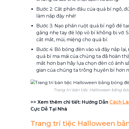
Bước 2: Cắt phần đầu của quả bí ngô, đ
làm nắp đậy nhé!
Bước 3: Nạo phần ruột quả bí ngô để tạ
gắng nhẹ tay đẻ lớp vỏ bí không bị vỡ. 
cắt mắt, mũi, miệng cho quả bí.
Bước 4: Bỏ bóng đèn vào và đậy nắp lại,
quả bí ma mái của chúng ta đã hoàn thà
mắt hơn bạn hãy lựa chọn đèn có ánh 
gian của chúng ta trông huyền bí hơn n
Trang trí bàn tiệc Halloween bằng bó
>> Xem thêm chi tiết: Hướng Dẫn
Cách Là
Cực Dễ Tại Nhà
Trang trí tiệc Halloween b