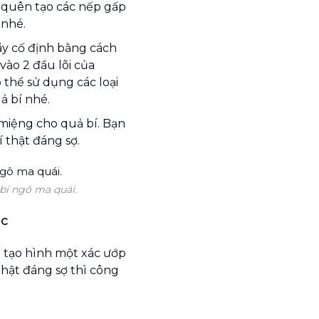
g quên tạo các nếp gấp
 nhé.
hãy cố định bằng cách
vào 2 đầu lõi của
 thể sử dụng các loại
ả bí nhé.
 miệng cho quả bí. Bạn
 thật đáng sợ.
 bí ngô ma quái.
ệc
ì tạo hình một xác ướp
thật đáng sợ thì công