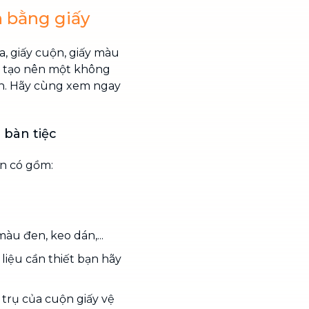
n bằng giấy
a, giấy cuộn, giấy màu
thể tạo nên một không
nh. Hãy cùng xem ngay
 bàn tiệc
ần có gồm:
àu đen, keo dán,...
 liệu cần thiết bạn hãy
trụ của cuộn giấy vệ