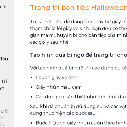
Trang trí bàn tiệc Hallowee
mặt
Từ các vật liệu dễ dàng tìm thấy hư giấy bì
thậm chí là lõi giấy vệ sinh,...bạn đều có 
gian ma mị, huyền bí cho bàn tiệc của mì
các gợi ý sau nhé:
Tạo hình quả bí ngô để trang trí cho
 đầu
Với tạo hình quả bí ngô thì các dung cụ c
1 cuộn giấy vệ sinh.
 trí
Giấy nhún màu cam.
en
Các dụng cụ cần thiết như: kéo, bút dạ m
Sau khi đã chuẩn bị đủ dụng cụ, và các vật
u ý
cùng thực hiện các bước sau:
àn
Bước 1: Dùng giấy nhún cuộn theo hình 
ộc