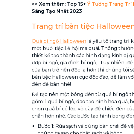
>> Xem thêm: Top 15+
Ý Tưởng Trang Trí
Sáng Tạo Nhất 2023
Trang trí bàn tiệc Hallowee
Quả bí ngô Halloween
là yếu tố trang trí
một buổi tiệc Lễ hội ma quái. Thông thườ
thiết kế tạo thành các hình dạng kinh dị 
ướp bí ngô, gia đình bí ngô,...Tuy nhiên, để
của bạn trở nên độc lạ hơn thì chúng tôi s
bàn tiệc Halloween cực độc đáo, dễ làm vớ
đèn để bàn nhé!
Để tạo nên một bóng đèn từ quả bí ngô th
gồm: 1 quả bí ngô, dao tạo hình hoa quả, 
chọn quả bí có lớp vỏ dày để chiếc đèn củ
chắn hơn nhé. Các bước tạo hình bóng đè
Bước 1: Rửa sạch và dùng bàn chải để vệ
chúng ta sao cho thật sạch và bóng.