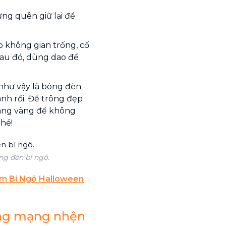
ừng quên giữ lại để
o không gian trống, cố
Sau đó, dùng dao để
 như vậy là bóng đèn
nh rồi. Để trông đẹp
sáng vàng để không
hé!
ng đèn bí ngô.
m Bí Ngô Halloween
ằng mạng nhện