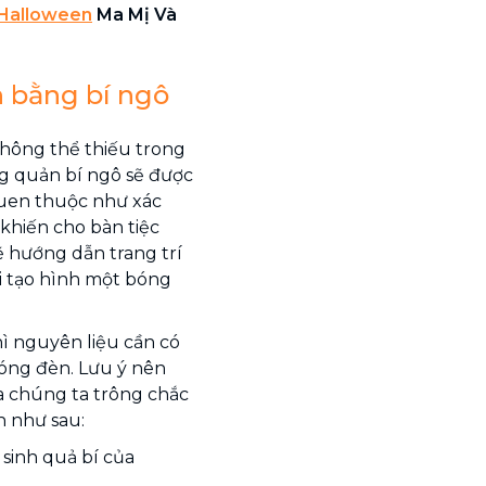
 Halloween
Ma Mị Và
n bằng bí ngô
 không thể thiếu trong
ng quản bí ngô sẽ được
quen thuộc như xác
 khiến cho bàn tiệc
ẽ hướng dẫn trang trí
i tạo hình một bóng
ì nguyên liệu cần có
bóng đèn. Lưu ý nên
a chúng ta trông chắc
n như sau:
 sinh quả bí của