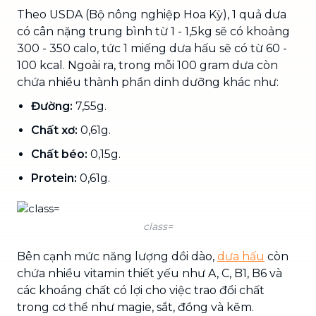
Theo USDA (Bộ nông nghiệp Hoa Kỳ), 1 quả dưa
có cân nặng trung bình từ 1 - 1,5kg sẽ có khoảng
300 - 350 calo, tức 1 miếng dưa hấu sẽ có từ 60 -
100 kcal. Ngoài ra, trong mỗi 100 gram dưa còn
chứa nhiều thành phần dinh dưỡng khác như:
Đường:
7,55g.
Chất xơ:
0,61g.
Chất béo:
0,15g.
Protein:
0,61g.
class=
Bên cạnh mức năng lượng dồi dào,
dưa hấu
còn
chứa nhiều vitamin thiết yếu như A, C, B1, B6 và
các khoáng chất có lợi cho việc trao đổi chất
trong cơ thể như magie, sắt, đồng và kẽm.