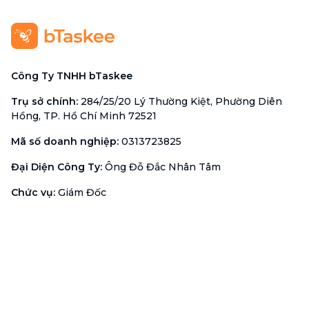
Công Ty TNHH bTaskee
Trụ sở chính
:
284/25/20 Lý Thường Kiệt, Phường Diên
Hồng, TP. Hồ Chí Minh 72521
Mã số doanh nghiệp
:
0313723825
Đại Diện Công Ty
:
Ông Đỗ Đắc Nhân Tâm
Chức vụ
:
Giám Đốc
Hotline
:
1900 636 736
Hỗ trợ khách hàng
:
support@btaskee.com
Hỗ trợ doanh nghiệp
:
btaskee4biz.vn@btaskee.com
Việt Nam
Hỗ trợ