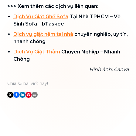
>>> Xem thêm các dịch vụ liên quan:
Dịch Vụ Giặt Ghế Sofa
Tại Nhà TPHCM – Vệ
Sinh Sofa – bTaskee
Dịch vụ giặt nệm tại nhà
chuyên nghiệp, uy tín,
nhanh chóng
Dịch Vụ Giặt Thảm
Chuyên Nghiệp – Nhanh
Chóng
Hình ảnh: Canva
Chia sẻ bài viết này!