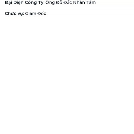
Đại Diện Công Ty
:
Ông Đỗ Đắc Nhân Tâm
Chức vụ
:
Giám Đốc
Hotline
:
1900 636 736
Hỗ trợ khách hàng
:
support@btaskee.com
Hỗ trợ doanh nghiệp
:
btaskee4biz.vn@btaskee.com
Việt Nam
Hỗ trợ
Liên hệ
Khiếu nại
Công ty
Về bTaskee
Liên hệ
Tuyển dụng
Câu chuyện người giúp