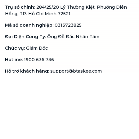
Trụ sở chính
:
284/25/20 Lý Thường Kiệt, Phường Diên
Hồng, TP. Hồ Chí Minh 72521
Mã số doanh nghiệp
:
0313723825
Đại Diện Công Ty
:
Ông Đỗ Đắc Nhân Tâm
Chức vụ
:
Giám Đốc
Hotline
:
1900 636 736
Hỗ trợ khách hàng
:
support@btaskee.com
Hỗ trợ doanh nghiệp
:
btaskee4biz.vn@btaskee.com
Việt Nam
Hỗ trợ
Liên hệ
Khiếu nại