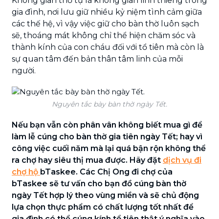
Không gian thờ tự là không gian linh thiêng trong
gia đình, nơi lưu giữ nhiều kỷ niệm tình cảm giữa
các thế hệ, vì vậy việc giữ cho bàn thờ luôn sạch
sẽ, thoáng mát không chỉ thể hiện chăm sóc và
thành kính của con cháu đối với tổ tiên mà còn là
sự quan tâm đến bản thân tâm linh của mỗi
người.
Nguyên tắc bày bàn thờ ngày Tết.
Nếu bạn vẫn còn phân vân không biết mua gì để
làm lễ cúng cho bàn thờ gia tiên ngày Tết; hay vì
công việc cuối năm mà lại quá bận rộn không thể
ra chợ hay siêu thị mua được. Hãy đặt
dịch vụ đi
chợ hộ
bTaskee. Các Chị Ong đi chợ của
bTaskee sẽ tư vấn cho bạn đồ cúng bàn thờ
ngày Tết hợp lý theo vùng miền và sẽ chủ động
lựa chọn thực phẩm có chất lượng tốt nhất để
gia đình có thể cúng kính tổ tiên thật ý nghĩa vào