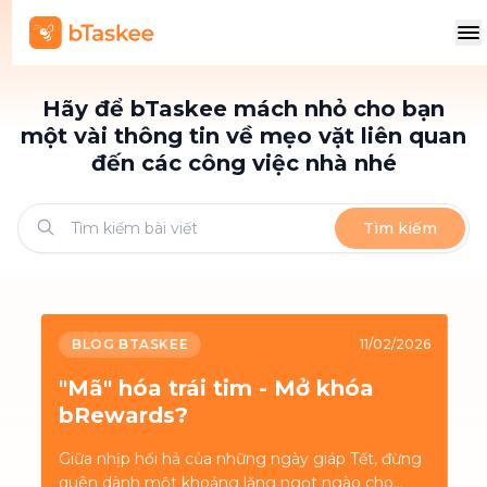
Hãy để bTaskee mách nhỏ cho bạn
một vài thông tin về mẹo vặt liên quan
đến các công việc nhà nhé
Tìm kiếm
BLOG BTASKEE
11/02/2026
"Mã" hóa trái tim - Mở khóa
bRewards?
Giữa nhịp hối hả của những ngày giáp Tết, đừng
quên dành một khoảng lặng ngọt ngào cho