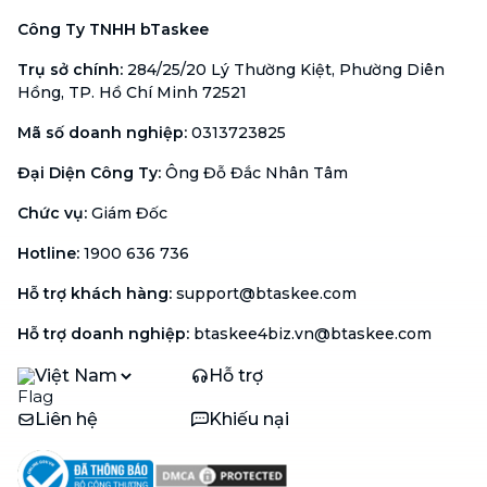
Công Ty TNHH bTaskee
Trụ sở chính
:
284/25/20 Lý Thường Kiệt, Phường Diên
Hồng, TP. Hồ Chí Minh 72521
Mã số doanh nghiệp
:
0313723825
Đại Diện Công Ty
:
Ông Đỗ Đắc Nhân Tâm
Chức vụ
:
Giám Đốc
Hotline
:
1900 636 736
Hỗ trợ khách hàng
:
support@btaskee.com
Hỗ trợ doanh nghiệp
:
btaskee4biz.vn@btaskee.com
Việt Nam
Hỗ trợ
Liên hệ
Khiếu nại