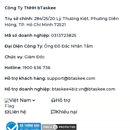
Công Ty TNHH bTaskee
Trụ sở chính
:
284/25/20 Lý Thường Kiệt, Phường Diên
Hồng, TP. Hồ Chí Minh 72521
Mã số doanh nghiệp
:
0313723825
Đại Diện Công Ty
:
Ông Đỗ Đắc Nhân Tâm
Chức vụ
:
Giám Đốc
Hotline
:
1900 636 736
Hỗ trợ khách hàng
:
support@btaskee.com
Hỗ trợ doanh nghiệp
:
btaskee4biz.vn@btaskee.com
Việt Nam
Hỗ trợ
Liên hệ
Khiếu nại