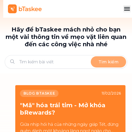
Hãy để bTaskee mách nhỏ cho bạn
một vài thông tin về mẹo vặt liên quan
đến các công việc nhà nhé
Tìm kiếm
BLOG BTASKEE
11/02/2026
"Mã" hóa trái tim - Mở khóa
bRewards?
Giữa nhịp hối hả của những ngày giáp Tết, đừng
quên dành một khoảng lặng ngọt ngào cho