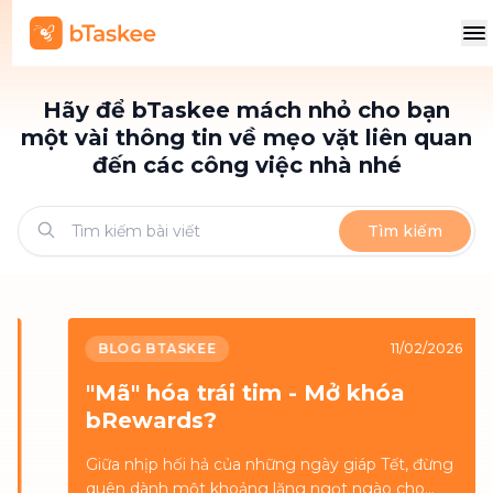
Hãy để bTaskee mách nhỏ cho bạn
một vài thông tin về mẹo vặt liên quan
đến các công việc nhà nhé
Tìm kiếm
BLOG BTASKEE
11/02/2026
"Mã" hóa trái tim - Mở khóa
bRewards?
Giữa nhịp hối hả của những ngày giáp Tết, đừng
quên dành một khoảng lặng ngọt ngào cho