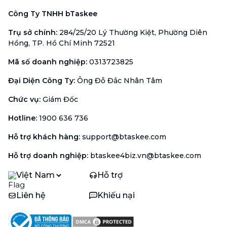
Công Ty TNHH bTaskee
Trụ sở chính
:
284/25/20 Lý Thường Kiệt, Phường Diên
Hồng, TP. Hồ Chí Minh 72521
Mã số doanh nghiệp
:
0313723825
Đại Diện Công Ty
:
Ông Đỗ Đắc Nhân Tâm
Chức vụ
:
Giám Đốc
Hotline
:
1900 636 736
Hỗ trợ khách hàng
:
support@btaskee.com
Hỗ trợ doanh nghiệp
:
btaskee4biz.vn@btaskee.com
Việt Nam
Hỗ trợ
Liên hệ
Khiếu nại