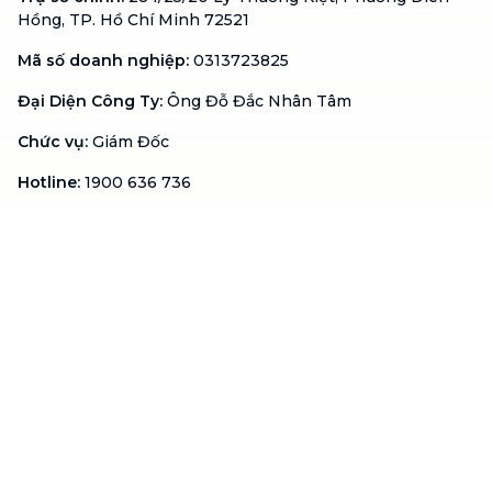
Hồng, TP. Hồ Chí Minh 72521
Mã số doanh nghiệp
:
0313723825
Đại Diện Công Ty
:
Ông Đỗ Đắc Nhân Tâm
Chức vụ
:
Giám Đốc
Hotline
:
1900 636 736
Hỗ trợ khách hàng
:
support@btaskee.com
Hỗ trợ doanh nghiệp
:
btaskee4biz.vn@btaskee.com
Việt Nam
Hỗ trợ
Liên hệ
Khiếu nại
Công ty