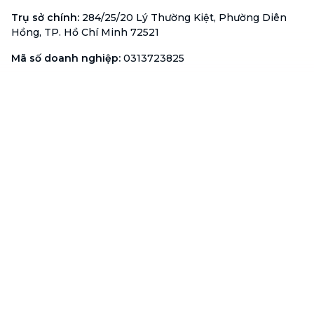
Trụ sở chính
:
284/25/20 Lý Thường Kiệt, Phường Diên
Hồng, TP. Hồ Chí Minh 72521
Mã số doanh nghiệp
:
0313723825
Đại Diện Công Ty
:
Ông Đỗ Đắc Nhân Tâm
Chức vụ
:
Giám Đốc
Hotline
:
1900 636 736
Hỗ trợ khách hàng
:
support@btaskee.com
Hỗ trợ doanh nghiệp
:
btaskee4biz.vn@btaskee.com
Việt Nam
Hỗ trợ
Liên hệ
Khiếu nại