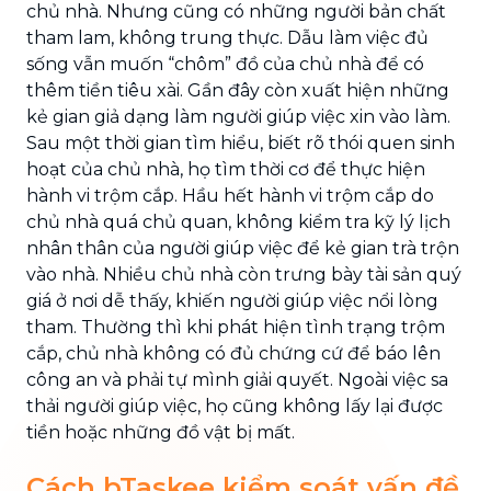
chủ nhà. Nhưng cũng có những người bản chất
tham lam, không trung thực. Dẫu làm việc đủ
sống vẫn muốn “chôm” đồ của chủ nhà để có
thêm tiền tiêu xài. Gần đây còn xuất hiện những
kẻ gian giả dạng làm người giúp việc xin vào làm.
Sau một thời gian tìm hiểu, biết rõ thói quen sinh
hoạt của chủ nhà, họ tìm thời cơ để thực hiện
hành vi trộm cắp. Hầu hết hành vi trộm cắp do
chủ nhà quá chủ quan, không kiểm tra kỹ lý lịch
nhân thân của người giúp việc để kẻ gian trà trộn
vào nhà. Nhiều chủ nhà còn trưng bày tài sản quý
giá ở nơi dễ thấy, khiến người giúp việc nổi lòng
tham. Thường thì khi phát hiện tình trạng trộm
cắp, chủ nhà không có đủ chứng cứ để báo lên
công an và phải tự mình giải quyết. Ngoài việc sa
thải người giúp việc, họ cũng không lấy lại được
tiền hoặc những đồ vật bị mất.
Cách bTaskee kiểm soát vấn đề