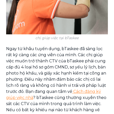
chị giúp việc tại bTaskee
Ngay từ khâu tuyển dụng, bTaskee đã sàng lọc
rất kỹ càng các ứng viên của mình. Các chị giúp
việc muốn trở thành CTV của bTaskee phải cung
cấp đủ 4 loại hồ sơ gồm CMND, sơ yếu lý lịch, bản
photo hộ khẩu, và giấy xác hạnh kiểm tại công an
phường. Điều này nhằm đảm bảo các chị có lai
lịch rõ ràng và không có hành vi trái với pháp luật
trước đó. Bạn đang quan tâm về
Cách đăng ký
giúp việc nhà
? bTaskee cũng thường xuyên theo
sát các CTV của mình trong quá trình làm việc.
Nếu có bất kỳ khiếu nại nào từ khách hàng về