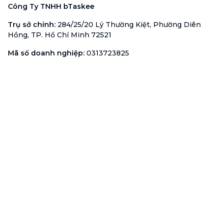
Công Ty TNHH bTaskee
Trụ sở chính
:
284/25/20 Lý Thường Kiệt, Phường Diên
Hồng, TP. Hồ Chí Minh 72521
Mã số doanh nghiệp
:
0313723825
Đại Diện Công Ty
:
Ông Đỗ Đắc Nhân Tâm
Chức vụ
:
Giám Đốc
Hotline
:
1900 636 736
Hỗ trợ khách hàng
:
support@btaskee.com
Hỗ trợ doanh nghiệp
:
btaskee4biz.vn@btaskee.com
Việt Nam
Hỗ trợ
Liên hệ
Khiếu nại