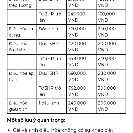
treo tường
VND
VND
Từ 2HP trở
245,000
160,000
lên
VND
VND
Điều hòa tủ
Đồng giá
360,000
240,000
đứng
VND
VND
Điều hòa
Dưới 3HP
420,000
200,000
âm trần
VND
VND
Từ 3HP trở
648,000
240,000
lên
VND
VND
Điều hòa áp
Dưới 5HP
660,000
280,000
trần
VND
VND
Từ 5HP trở
792,000
300,000
lên
VND
VND
Điều hòa
1 đầu lạnh
240,000
200,000
giấu trần
VND
VND
Một số lưu ý quan trọng:
Giá vệ sinh điều hòa không có sự khác biệt