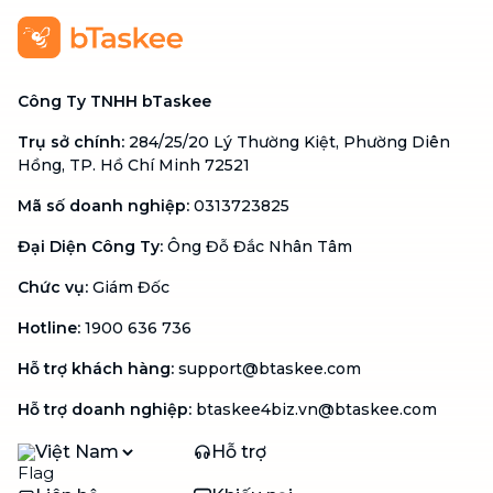
Công Ty TNHH bTaskee
Trụ sở chính
:
284/25/20 Lý Thường Kiệt, Phường Diên
Hồng, TP. Hồ Chí Minh 72521
Mã số doanh nghiệp
:
0313723825
Đại Diện Công Ty
:
Ông Đỗ Đắc Nhân Tâm
Chức vụ
:
Giám Đốc
Hotline
:
1900 636 736
Hỗ trợ khách hàng
:
support@btaskee.com
Hỗ trợ doanh nghiệp
:
btaskee4biz.vn@btaskee.com
Việt Nam
Hỗ trợ