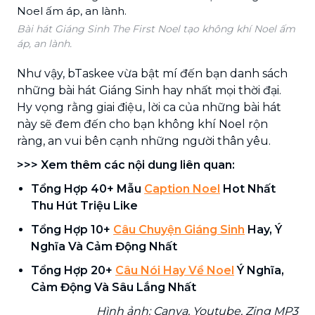
Bài hát Giáng Sinh The First Noel tạo không khí Noel ấm
áp, an lành.
Như vậy, bTaskee vừa bật mí đến bạn danh sách
những bài hát Giáng Sinh hay nhất mọi thời đại.
Hy vọng rằng giai điệu, lời ca của những bài hát
này sẽ đem đến cho bạn không khí Noel rộn
ràng, an vui bên cạnh những người thân yêu.
>>> Xem thêm các nội dung liên quan:
Tổng Hợp 40+ Mẫu
Caption Noel
Hot Nhất
Thu Hút Triệu Like
Tổng Hợp 10+
Câu Chuyện Giáng Sinh
Hay, Ý
Nghĩa Và Cảm Động Nhất
Tổng Hợp 20+
Câu Nói Hay Về Noel
Ý Nghĩa,
Cảm Động Và Sâu Lắng Nhất
Hình ảnh: Canva, Youtube, Zing MP3