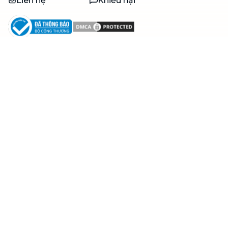
Liên hệ
Khiếu nại
Công ty
Về bTaskee
Liên hệ
Tuyển dụng
Câu chuyện người giúp
việc
bTaskee dành cho
Blog
doanh nghiệp
Trở thành đối tác
Hỗ trợ
Zalo
Điều khoản sử dụng