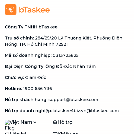
Công Ty TNHH bTaskee
Trụ sở chính
:
284/25/20 Lý Thường Kiệt, Phường Diên
Hồng, TP. Hồ Chí Minh 72521
Mã số doanh nghiệp
:
0313723825
Đại Diện Công Ty
:
Ông Đỗ Đắc Nhân Tâm
Chức vụ
:
Giám Đốc
Hotline
:
1900 636 736
Hỗ trợ khách hàng
:
support@btaskee.com
Hỗ trợ doanh nghiệp
:
btaskee4biz.vn@btaskee.com
Việt Nam
Hỗ trợ