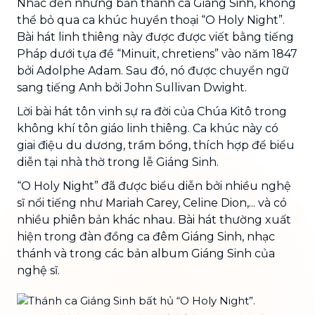
Nhắc đến những bản thánh ca Giáng Sinh, không
thể bỏ qua ca khúc huyền thoại “O Holy Night”.
Bài hát linh thiêng này được được viết bằng tiếng
Pháp dưới tựa đề “Minuit, chretiens” vào năm 1847
bởi Adolphe Adam. Sau đó, nó được chuyển ngữ
sang tiếng Anh bởi John Sullivan Dwight.
Lời bài hát tôn vinh sự ra đời của Chúa Kitô trong
không khí tôn giáo linh thiêng. Ca khúc này có
giai điệu du dương, trầm bổng, thích hợp để biểu
diễn tại nhà thờ trong lễ Giáng Sinh.
“O Holy Night” đã được biểu diễn bởi nhiều nghệ
sĩ nổi tiếng như Mariah Carey, Celine Dion,... và có
nhiều phiên bản khác nhau. Bài hát thường xuất
hiện trong đàn đồng ca đêm Giáng Sinh, nhạc
thánh và trong các bản album Giáng Sinh của
nghệ sĩ.