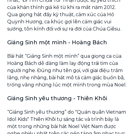
nhất, “Đi Tìm Chúa Tôi” nhận được sự yêu thích
của khán thính giả kề từ khi ra mắt năm 2012.
Qua giọng hát đầy kỹ thuật, cảm xúc của Hồ
Quỳnh Hương, ca khúc gợi lên cảm giác vui
sướng, tôn kính đối với sự ra đời của Chúa Giêsu.
Giáng Sinh một mình - Hoàng Bách
Bài hát “Giáng Sinh một mình” qua giọng ca của
Hoàng Bách dễ dàng làm lay động trái tim của
người nghe. Đúng như tên gọi, với giai điệu trầm
lắng, nhẹ nhàng, bài hát mô tả cảm giác buồn bã,
trống vắng những lúc một mình trong mùa Noel.
Giáng Sinh yêu thương - Thiên Khôi
“Giáng Sinh yêu thương” do "Quán quân Vietnam
Idol Kids" Thiên Khôi tự sáng tác và trình bày là
một trong những bài hát Noel Việt Nam được
nghe nhiều nhất trên các nền tảng âm nhạc trực