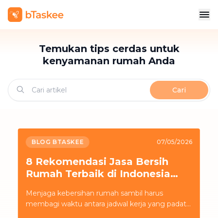
Temukan tips cerdas untuk
kenyamanan rumah Anda
Cari
BLOG BTASKEE
07/05/2026
8 Rekomendasi Jasa Bersih
Rumah Terbaik di Indonesia
dan Tips Memilihnya
Menjaga kebersihan rumah sambil harus
membagi waktu antara jadwal kerja yang padat
dan komitmen bisnis seringkali menguras