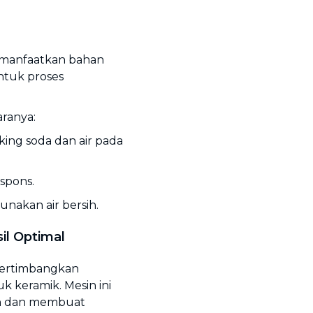
memanfaatkan bahan
untuk proses
aranya:
king soda dan air pada
spons.
nakan air bersih.
il Optimal
, pertimbangkan
 keramik. Mesin ini
n dan membuat