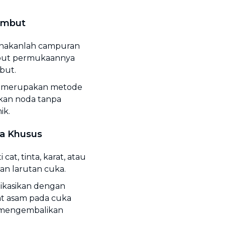
Lembut
gunakanlah campuran
mbut permukaannya
but.
 ini merupakan metode
kan noda tanpa
ik.
da Khusus
cat, tinta, karat, atau
n larutan cuka.
ikasikan dengan
at asam pada cuka
 mengembalikan