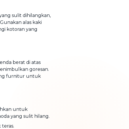
ang sulit dihilangkan,
. Gunakan alas kaki
ngi kotoran yang
nda berat di atas
menimbulkan goresan.
ng furnitur untuk
sihkan untuk
a yang sulit hilang.
teras.