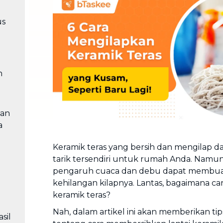
Cuci Sofa & Kasur
Layanan pembersihan sofa, kasur,
us
gorden, dan karpet profesional
Pindahan Rumah
Layanan pindahan dan relokasi
rumah secara menyeluruh
n
tan
a
Keramik teras yang bersih dan mengilap d
tarik tersendiri untuk rumah Anda. Namun,
pengaruh cuaca dan debu dapat membuat
kehilangan kilapnya. Lantas, bagaimana c
keramik teras?
n
Nah, dalam artikel ini akan memberikan tips
sil