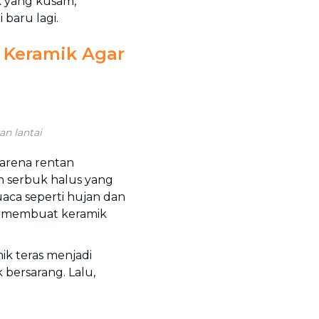
k yang kusam,
baru lagi.
 Keramik Agar
n lantai
 karena rentan
 serbuk halus yang
ca seperti hujan dan
n membuat keramik
mik teras menjadi
 bersarang. Lalu,