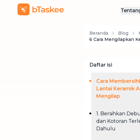
Tentan
Ten
Beranda
Blog
Hub
6 Cara Mengilapkan Ke
Daftar isi
Cara Membersih
Lantai Keramik 
Mengilap
1. Bersihkan Deb
dan Kotoran Terl
Dahulu