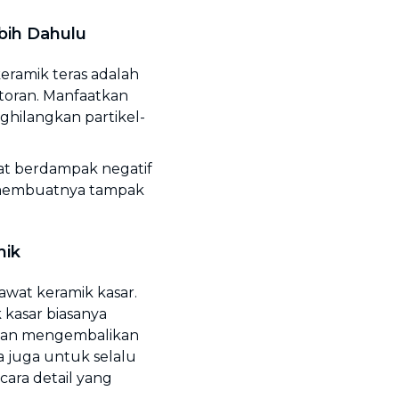
bih Dahulu
ramik teras adalah
toran. Manfaatkan
hilangkan partikel-
 berdampak negatif
 membuatnya tampak
mik
wat keramik kasar.
 kasar biasanya
 dan mengembalikan
a juga untuk selalu
ra detail yang