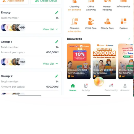
กำจดคราบสกปรกทุกชนิดบนโซฟา ที่นอน
ผ้าม่าน พรม