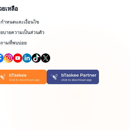
วยเหลือ
อกำหนดและเงื่อนไข
ยบายความเป็นส่วนตัว
ถามที่พบบ่อย