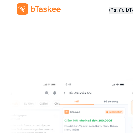
เกี่ยวกับ 
เกี่ยวกั
สมัครง
ติดต่อเ