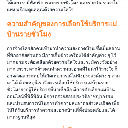
ได้เลย เรามีทั้งบริการแบบรายชั่วโมง และรายวัน ราคาไม่
แพง พร้อมดูแลคุณด้วยความใส่ใจ
ความสำคัญของการเลือกใช้บริการแม่
บ้านรายชั่วโมง
การจ้างใครสักคนเข้ามาทำความสะอาดบ้าน ซึ่งเป็นสถาน
ที่พักอาศัยส่วนตัว มีการเก็บข้าวเครื่องใช้สำคัญต่าง ๆ ไว้
มากมาย จะต้องเลือกด้วยความใส่ใจและระมัดระวังอย่าง
มาก เพราะหากจ้างคนทำความสะอาดที่ไม่น่าไว้วางใจ ก็
อาจส่งผลกระทบให้เกิดเหตุการณ์ไม่พึงประสงค์ต่าง ๆ ตาม
มาได้ ด้วยเหตุนี้เราจึงควรเลือกใช้บริการแม่บ้านราย
ชั่วโมงจากผู้ให้บริการที่น่าเชื่อถือ มีการคัดเลือกแม่บ้าน
ออนไลน์ที่พิถีพิถัน มีการตรวจสอบประวัติอาชญากรรม
และประสบการณ์ในการทำความสะอาดอย่างละเอียด เพื่อ
ให้ได้รับบริการทำความสะอาดบ้านที่ทั้งปลอดภัยและได้
มาตรฐานที่สุด