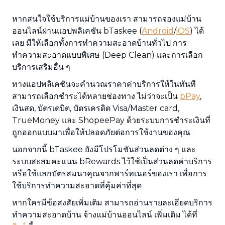
หากสนใจใช้บริการแม่บ้านของเรา สามารถจองแม่บ้าน
ออนไลน์ผ่านแอปพลิเคชัน bTaskee (
Android
/
iOS
) ได้
เลย มีให้เลือกทั้งการทำความสะอาดบ้านทั่วไป การ
ทำความสะอาดแบบพิเศษ (Deep Clean) และการเลือก
บริการเสริมอื่น ๆ
ทางแอปพลิเคชันจะคำนวณราคาค่าบริการให้ในทันที
สามารถเลือกชำระได้หลายช่องทาง ไม่ว่าจะเป็น
bPay
,
เงินสด, บัตรเดบิต, บัตรเครดิต Visa/Master card,
TrueMoney และ ShopeePay ด้วยระบบการชำระเงินที่
ถูกออกแบบมาเพื่อให้ปลอดภัยต่อการใช้งานของคุณ
นอกจากนี้ bTaskee ยังมีโปรโมชันส่วนลดต่าง ๆ และ
ระบบสะสมคะแนน bRewards ไว้ใช้เป็นส่วนลดค่าบริการ
หรือใช้แลกบัตรสมนาคุณจากพาร์ทเนอร์ของเรา เพื่อการ
ใช้บริการทำความสะอาดที่คุ้มค่าที่สุด
หากใครมีข้อสงสัยเพิ่มเติม สามารถอ่านรายละเอียดบริการ
ทำความสะอาดบ้าน จ้างแม่บ้านออนไลน์ เพิ่มเติม ได้ที่