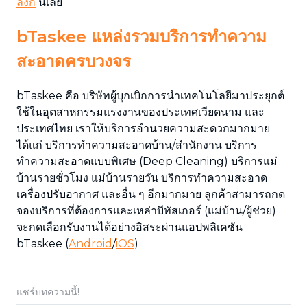
ลิงก์
นี้เลย
bTaskee แหล่งรวมบริการทำความ
สะอาดครบวงจร
bTaskee คือ บริษัทผู้บุกเบิกการนำเทคโนโลยีมาประยุกต์
ใช้ในอุตสาหกรรมแรงงานของประเทศเวียดนาม และ
ประเทศไทย เราให้บริการอำนวยความสะดวกมากมาย
ได้แก่ บริการทำความสะอาดบ้าน/สำนักงาน บริการ
ทำความสะอาดแบบพิเศษ (Deep Cleaning) บริการแม่
บ้านรายชั่วโมง แม่บ้านรายวัน บริการทำความสะอาด
เครื่องปรับอากาศ และอื่น ๆ อีกมากมาย ลูกค้าสามารถกด
จองบริการที่ต้องการและเหล่าบีทัสเกอร์ (แม่บ้าน/ผู้ช่วย)
จะกดเลือกรับงานได้อย่างอิสระผ่านแอปพลิเคชัน
bTaskee (
Android
/
iOS
)
แชร์บทความนี้!