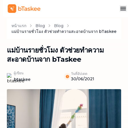
หน้าแรก
Blog
Blog
แม่บ้านรายชั่วโมง ตัวช่วยทำความสะอาดบ้านจาก bTaskee
แม่บ้านรายชั่วโมง ตัวช่วยทำความ
สะอาดบ้านจาก bTaskee
ผู้เขียน
วันที่อัปเดต
30/06/2021
btaskee