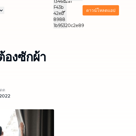
ดาวน์โหลดแอป
รา
ริการดูแลและสนับสนุน
บริการบำรุงรักษาเครื่อง
บริการส
ิจของเรา
ใช้ไฟฟ้า
บริการนวด
ทำคว
NEW
Thai
THA
ทำความสะอาดแอร์
สำนัก
ดูแลผู้สูงอายุ
NEW
้องซักผ้า
Thailand
ปเดต
/2022