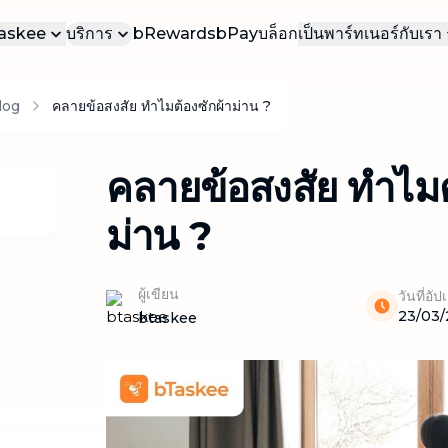
bTaskee
บริการ
bRewards
bPay
บล็อก
เป็นพาร์ทเนอร์กับเรา
บเรา
เป็นทาสเกอร์ของเ
บ
log
คลายข้อสงสัย ทำไมต้องซักผ้าม่าน ?
บริการยอดนิยม
าน
เป็นทาสเกอร์ธุรก
บริการที่ได้รับความนิยมมากที่สุดใน
bTaskee
รา
คลายข้อสงสัย ทำไมต
ทำความสะอาดบ้าน (ตามต้องการ)
บริการทำความสะอาดบ้าน เรียกใช้ได้ทันที
ม่าน ?
ตามความต้องการของคุณ
ทำความสะอาดบ้าน (รายเดือน)
บริการทำความสะอาดบ้านเป็นประจำทุก
ผู้เขียน
วันที่อั
เดือน ดูแลความสะอาดอย่างต่อเนื่อง
23/03
btaskee
ทำความสะอาดแบบเจาะลึก
ทำความสะอาดบ้านอย่างละเอียดทุกซอกทุก
มุม
ทำความสะอาดโซฟา ผ้าม่าน ที่นอน พรม