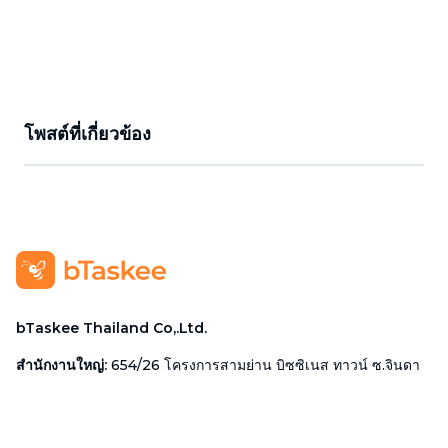
โพสต์ที่เกี่ยวข้อง
bTaskee Thailand Co,.Ltd.
สำนักงานใหญ่
:
654/26 โครงการสามย่าน บิซซิเนส ทาวน์ ซ.จินดา
ถวิล แขวงมหาพฤฒาราม เขตบางรัก กรุงเทพฯ 10500.
ตัวแทนบริษัท
:
Mr. Do Dac Nhan Tam