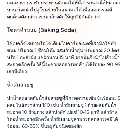
แมลง หากเรารับประทานผักผลไม้ที่มีสารเหล่านี้เป็นเวลา
นาน ก็จะนำไปสู่โรคร้ายในอนาคตได้ เพื่อลดสารเคมี
ตกค้างดังกล่าว เรามาล้างผักให้ถูกวิธีกันดีกว่า!
โซดาทำขนม (Baking Soda)
ใช้เบคกิ้งโซดาหรือโซเดียมไบคาร์บอเนตที่เรามักใช้ทำ
ขนม ปริมาณ 1 ช้อนโต๊ะ ผสมกับน้ำอุ่น ประมาณ 20 ลิตร
หรือ 1 กะลังมัง แช่ผักนาน 15 นาที จากนั้นจึงนำไปล้างน้ำ
สะอาดอีกครั้ง วิธีนี้จะช่วยลดสารตกค้างได้ร้อยละ 90-95
เลยทีเดียว
น้ำส้มสายชู
นำน้ำสะอาดกับน้ำส้มสายชูที่มีกรดความเข้มข้นร้อยละ 5
ผสมในอัตราส่วน 1:10 เช่น น้ำส้มสายชู 1 ถ้วยผสมกับน้ำ
สะอาด 10 ถ้วยตวง แล้วนำผักไปแช่ 10-15 นาที แล้วล้าง
โดยน้ำสะอาดอีกครั้ง น้ำส้มสายชูสามารถลดสารเคมีได้
ร้อยละ 60-85% ขึ้นอยู่กับชนิดของผัก