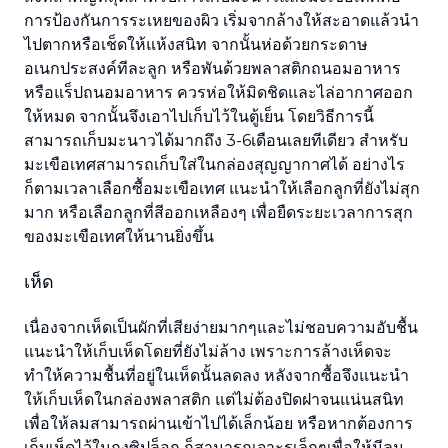
การป้องกันการระเหยของผิว เริ่มจากล้างให้สะอาดแล้วนำ
ไปตากหรือเช็ดให้แห้งสนิท จากนั้นห่อด้วยกระดาษ
อเนกประสงค์ทีละลูก หรือพันด้วยพลาสติกถนอมอาหาร
หรือแร็ปถนอมอาหาร ควรห่อให้มิดชิดและไล่อากาศออก
ให้หมด จากนั้นจึงเอาไปเก็บไว้ในตู้เย็น โดยวิธีการนี้
สามารถเก็บมะนาวได้มากถึง 3-6เดือนเลยทีเดียว สำหรับ
มะเขือเทศสามารถเก็บใส่ในกล่องสุญญากาศได้ อย่างไร
ก็ตามเวลาเลือกซื้อมะเขือเทศ แนะนำให้เลือกลูกที่ยังไม่สุก
มาก หรือเลือกลูกที่สีออกเหลืองๆ เพื่อยืดระยะเวลาการสุก
ของมะเขือเทศให้นานยิ่งขึ้น
เห็ด
เนื่องจากเห็ดเป็นผักที่เสียง่ายมากๆและไม่ชอบความอับชื้น
แนะนำให้เก็บเห็ดโดยที่ยังไม่ล้าง เพราะการล้างเห็ดจะ
ทำให้ความชื้นที่อยู่ในเห็ดนั้นลดลง หลังจากซื้อจึงแนะนำ
ให้เก็บเห็ดในกล่องพลาสติก แต่ไม่ต้องปิดฝาจนแน่นสนิท
เพื่อให้ลมสามารถผ่านเข้าไปได้เล็กน้อย หรือหากต้องการ
เก็บเห็ดไว้ในถุงซิปล็อก ก็สามารถเจาะรูเล็กๆเพื่อให้มีลม