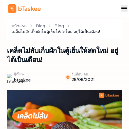
หน้าแรก
Blog
Blog
เคล็ดไม่ลับเก็บผักในตู้เย็นให้สดใหม่ อยู่ได้เป็นเดือน!
เคล็ดไม่ลับเก็บผักในตู้เย็นให้สดใหม่ อยู่
ได้เป็นเดือน!
ผู้เขียน
วันที่อัปเดต
28/08/2021
btaskee