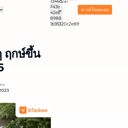
ดาวน์โหลดแอป
รา
ริการดูแลและสนับสนุน
บริการบำรุงรักษาเครื่อง
บริการส
ิจของเรา
ใช้ไฟฟ้า
บริการนวด
ทำคว
NEW
Thai
THA
ทำความสะอาดแอร์
สำนัก
ดูแลผู้สูงอายุ
NEW
ู ฤกษ์ขึ้น
Thailand
6
ปเดต
2023