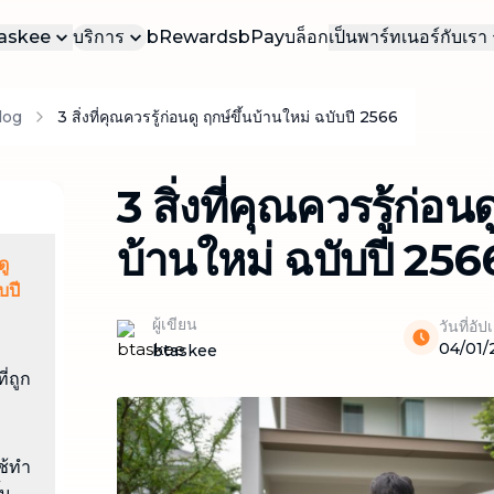
bTaskee
บริการ
bRewards
bPay
บล็อก
เป็นพาร์ทเนอร์กับเรา
บเรา
เป็นทาสเกอร์ของเ
บ
log
3 สิ่งที่คุณควรรู้ก่อนดู ฤกษ์ขึ้นบ้านใหม่ ฉบับปี 2566
บริการยอดนิยม
าน
เป็นทาสเกอร์ธุรก
บริการที่ได้รับความนิยมมากที่สุดใน
bTaskee
รา
3 สิ่งที่คุณควรรู้ก่อนด
ทำความสะอาดบ้าน (ตามต้องการ)
บริการทำความสะอาดบ้าน เรียกใช้ได้ทันที
บ้านใหม่ ฉบับปี 256
ตามความต้องการของคุณ
ดู
ทำความสะอาดบ้าน (รายเดือน)
บปี
บริการทำความสะอาดบ้านเป็นประจำทุก
ผู้เขียน
วันที่อั
เดือน ดูแลความสะอาดอย่างต่อเนื่อง
04/01/
btaskee
่ถูก
ทำความสะอาดแบบเจาะลึก
ทำความสะอาดบ้านอย่างละเอียดทุกซอกทุก
มุม
ช้ทำ
ทำความสะอาดโซฟา ผ้าม่าน ที่นอน พรม
้น