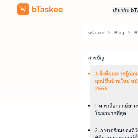
เกี่ยวกับ 
เกี่ยวกั
หน้าแรก
Blog
B
สมัครง
ติดต่อเ
สารบัญ
3 สิ่งที่คุณควรรู้ก่อน
ฤกษ์ขึ้นบ้านใหม่ ฉบั
2566
1. ควรเลือกฤกษ์ยามที
โฉลกมากที่สุด
2. การเตรียมของที่ใ
พิธีมลคลตาม ฤกษ์ขึ