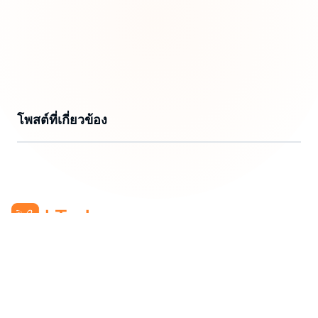
โพสต์ที่เกี่ยวข้อง
bTaskee Thailand Co,.Ltd.
สำนักงานใหญ่
:
654/26 โครงการสามย่าน บิซซิเนส ทาวน์ ซ.จินดา
ถวิล แขวงมหาพฤฒาราม เขตบางรัก กรุงเทพฯ 10500.