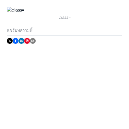
class=
แชร์บทความนี้!