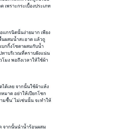
ขาด เพราะกระเบื้องประเภท
อแกรนิตนั้นง่ายมาก เพียง
ูพื้นผสมน้ำสะอาด แล้วถู
เบกกิ้งโซดาผสมกับน้ำ
ไปทาบริเวณที่คราบฝังแน่น
วโมง พอถึงเวลาให้ใช้ผ้า
ได้เลย จากนั้นใช้ผ้าแห้ง
บิดหมาด อย่าให้เปียกโชก
ามชื้น’ ไม่เช่นนั้น จะทำให้
ด จากนั้นนำน้ำร้อนผสม