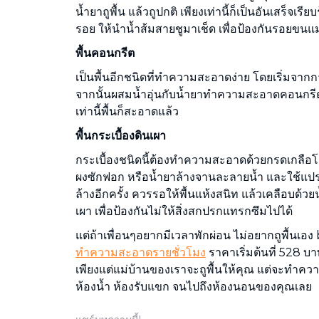
น้ำยาถูพื้น แล้วถูปกติ เพียงเท่านี้ก็เป็นอันเสร็จเรี
รอย ให้นำน้ำส้มสายชูมาเช็ด เพื่อป้องกันรอยขนแ
พื้นคอนกรีต
เป็นพื้นอีกชนิดที่ทำความสะอาดง่าย โดยเริ่มจากกา
จากนั้นผสมน้ำอุ่นกับน้ำยาทำความสะอาดคอนกรีต
เท่านี้พื้นก็สะอาดแล้ว
พื้นกระเบื้องดินเผา
กระเบื้องชนิดนี้ต้องทำความสะอาดด้วยกรดเกลือโด
ผงซักฟอก หรือน้ำยาล้างจานละลายน้ำ และใช้แปร
ล้างอีกครั้ง ควรรอให้พื้นแห้งสนิท แล้วเคลือบด้วย
เผา เพื่อป้องกันไม่ให้สิ่งสกปรกแทรกซึมไปได้
แต่ถ้าเพื่อนๆอยากมีเวลาพักผ่อน ไม่อยากถูพื้นเอง
ทำความสะอาดรายชั่วโมง
ราคาเริ่มต้นที่ 528 บาท 
เพียงแต่แม่บ้านของเราจะถูพื้นให้คุณ แต่จะทำควา
ห้องน้ำ ห้องรับแขก จนไปถึงห้องนอนของคุณเลย