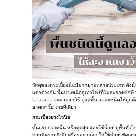
กำจดคราบสกปรกทุกชนิดบนโซฟา ที่นอน
ผ้าม่าน พรม
วัสดุของกระเบื้องนั้นมีมากมายหลายประเภท ดัง
แตกต่างกัน พื้นบางชนิดถูเท่าไหร่ก็ไม่สะอาดซักที บาง
bTaskee จะมาบอกวิธี ดูแลพื้น แต่ละชนิดให้ถูกต้อง 
อาดเงาวั๊บ! เลยทีเดียว
กระเบื้องยางไวนิล
ขั้นแรกกวาดพื้น หรือดูดฝุ่น และใช้น้ำยาถูพื้นทั่
หากมีคราบฝังลึกหรือรอยถลอก ให้ใช้น้ำยาขัดเง