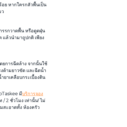
ยบร้อย หากใครกลัวพื้นเป็น
มว
รรกวาดพื้น หรือดูดฝุ่น
 แล้วนำมาถูปกติ เพียง
ยการฉีดล้าง จากนั้นใช้
งด้ามยาวขัด และฉีดน้ำ
น้ำยาเคลือบกระเบื้องดิน
 bTaskee มี
บริการจอง
/ 2 ชั่วโมง เท่านั้น! ไม่
มสะอาดทั้ง ห้องครัว