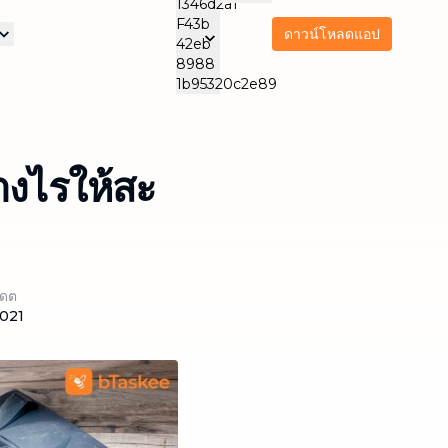
ดาวน์โหลดแอป
รา
ริการดูแลและสนับสนุน
บริการบำรุงรักษาเครื่อง
บริการส
ิจของเรา
ใช้ไฟฟ้า
บริการนวด
ทำคว
NEW
Thai
THA
ทำความสะอาดแอร์
สำนัก
ดูแลผู้สูงอายุ
NEW
่างไรให้สะ
Thailand
ปเดต
2021