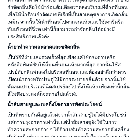
กำจัดกลิ่นคือใช้น้าร้อนต้มเดือดราดลงบริเวณที่ฉี่รดที่นอน
เพื่อให้น้ำร้อนกำจัดแบคทีเรียที่เป็นสาเหตุของการเกิดกลิ่น
เหม็น จากนั้นให้นำที่นอนไปตากจนแห้งและใช้เตารีดรีด
ทับบริเวณที่ฉี่รด เท่านี้ก็สามารถกำจัดกลิ่นได้อย่างมี
ประสิทธิภาพแล้วค่ะ
น้ำยาทำความสะอาดและขจัดกลิ่น
เป็นวิธีที่ง่ายและรวดเร็วที่สุดเพียงแค่ใช้กระดาษหรือ
หนังสือพิมพ์ซับให้ฉี่บนที่นอนแห้งมากที่สุด จากนั้นใช้ส
เปรย์ดับกลิ่นพ่นลงไปบริเวณที่นอน และต้องอย่าลืมว่าควร
เปิดหน้าต่างหรือประตูให้มีการระบายกลิ่นด้วย จากนั้นใช้
พัดลมเป่าบริเวณที่ฉีดสเปรย์ลงไป ทิ้งให้แห้ง เพียงเท่่านี้กลิ่น
ฉี่ไม่พึงประสงค์ก็จะหายไปแล้วค่ะ
น้ำส้มสายชูและเบคกิ้งโซดาสารพัดประโยชน์
เป็นที่ทราบกันดีอยู่แล้วค่ะว่าน้ำส้มสายชูไม่ได้มีประโยชน์
แค่การปรุงอาหารเท่านั้น แต่น้ำส้มสายชูยังใช้ในการ
ทำความสะอาดต่าง ๆ ได้ด้วย เช่นทำความสะอาดถังเครื่อง
ซักผ้าหรือทำควาามสะอาดท่อระบายน้ำในอ่างล้างจาน อีก