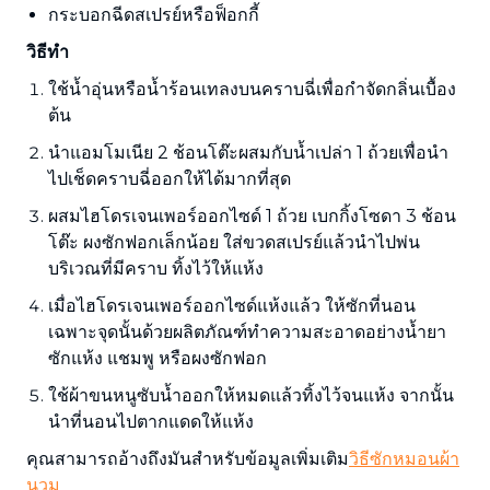
กระบอกฉีดสเปรย์หรือฟ็อกกี้
วิธีทำ
ใช้น้ำอุ่นหรือน้ำร้อนเทลงบนคราบฉี่เพื่อกำจัดกลิ่นเบื้อง
ต้น
นำแอมโมเนีย 2 ช้อนโต๊ะผสมกับน้ำเปล่า 1 ถ้วยเพื่อนำ
ไปเช็ดคราบฉี่ออกให้ได้มากที่สุด
ผสมไฮโดรเจนเพอร์ออกไซด์ 1 ถ้วย เบกกิ้งโซดา 3 ช้อน
โต๊ะ ผงซักฟอกเล็กน้อย ใส่ขวดสเปรย์แล้วนำไปพ่น
บริเวณที่มีคราบ ทิ้งไว้ให้แห้ง
เมื่อไฮโดรเจนเพอร์ออกไซด์แห้งแล้ว ให้ซักที่นอน
เฉพาะจุดนั้นด้วยผลิตภัณฑ์ทำความสะอาดอย่างน้ำยา
ซักแห้ง แชมพู หรือผงซักฟอก
ใช้ผ้าขนหนูซับน้ำออกให้หมดแล้วทิ้งไว้จนแห้ง จากนั้น
นำที่นอนไปตากแดดให้แห้ง
คุณสามารถอ้างถึงมันสำหรับข้อมูลเพิ่มเติม
วิธีซักหมอนผ้า
นวม