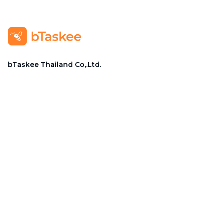
bTaskee Thailand Co,.Ltd.
สำนักงานใหญ่
:
654/26 โครงการสามย่าน บิซซิเนส ทาวน์ ซ.จินดา
ถวิล แขวงมหาพฤฒาราม เขตบางรัก กรุงเทพฯ 10500.
ตัวแทนบริษัท
:
Mr. Do Dac Nhan Tam
ตำแหน่ง
:
ผู้อำนวยการ
โทรศัพท์
:
02 113 1345
อีเมล
:
cs-thailand@btaskee.com
Thailand
ช่วยเหลือ
ติดต่อ