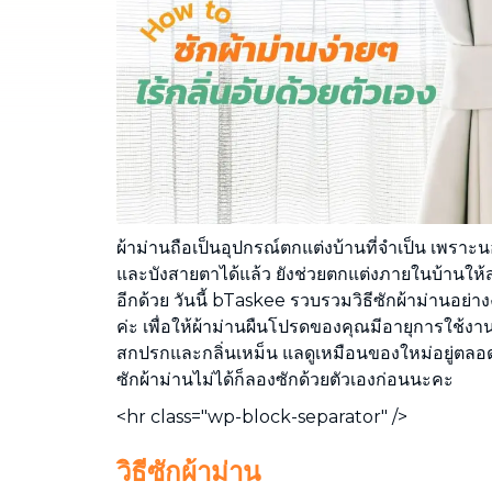
กำจดคราบสกปรกทุกชนิดบนโซฟา ที่นอน
ผ้าม่าน พรม
ผ้าม่านถือเป็นอุปกรณ์ตกแต่งบ้านที่จำเป็น เพร
และบังสายตาได้แล้ว ยังช่วยตกแต่งภายในบ้านให้ส
อีกด้วย วันนี้ bTaskee รวบรวมวิธีซักผ้าม่านอย่า
ค่ะ เพื่อให้ผ้าม่านผืนโปรดของคุณมีอายุการใช้งาน
สกปรกและกลิ่นเหม็น แลดูเหมือนของใหม่อยู่ตลอดเ
ซักผ้าม่านไม่ได้ก็ลองซักด้วยตัวเองก่อนนะคะ
<hr class="wp-block-separator" />
วิธีซักผ้าม่าน