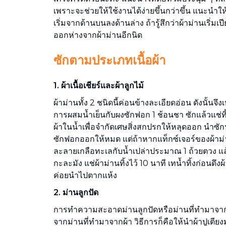
เพราะจะช่วยให้ใช้งานได้ง่ายขึ้นกว่าขึ้น แนะนำใ
เริ่มจากด้านบนลงด้านล่าง ถ้ารู้สึกว่าผ้าม่านเริ่มเ
ออกห่างจากผ้าม่านอีกนิด
ซักตามประเภทเนื้อผ้า
1. ผ้าเนื้อเชียร์และผ้าลูกไม้
ผ้าม่านทั้ง 2 ชนิดนี้ค่อนข้างละเอียดอ่อน ดังนั้นจ
การผสมน้ำเย็นกับผงซักฟอก 1 ช้อนชา ซักแล้วแช่ทิ้
ผ้าในน้ำเพื่อจำกัดเศษสิ่งสกปรกให้หลุดออก นำซักน
ซักฟอกออกให้หมด แต่ถ้าหากแท็กซ์เจอร์ของผ้าม่
ละลายเกลือทะเลกับน้ำเปล่าประมาณ 1 ถ้วยตวง แ
กะละมัง แช่ผ้าม่านทิ้งไว้ 10 นาที เทน้ำทิ้งก่อนดึ
ค่อยนำไปตากแห้ง
2. ม่านลูกปัด
การทำความสะอาดม่านลูกปัดหรือม่านที่ทำมาจากวัส
จากม่านที่ทำมาจากผ้า วิธีการก็คือให้นำผ้าปูเตี