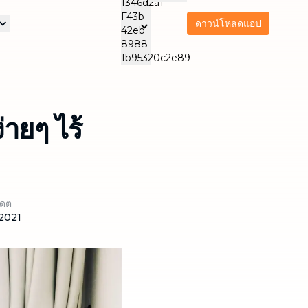
ดาวน์โหลดแอป
รา
ริการดูแลและสนับสนุน
บริการบำรุงรักษาเครื่อง
บริการส
ิจของเรา
ใช้ไฟฟ้า
บริการนวด
ทำคว
NEW
Thai
THA
ทำความสะอาดแอร์
สำนัก
ดูแลผู้สูงอายุ
NEW
ายๆ ไร้
Thailand
ปเดต
2021