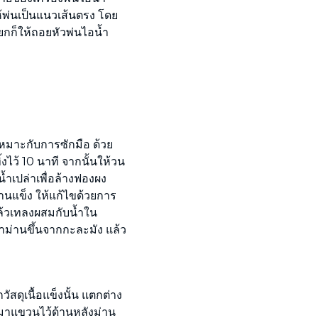
ห้พ่นเป็นแนวเส้นตรง โดย
ปียกก็ให้ถอยหัวพ่นไอน้ำ
ึงเหมาะกับการซักมือ ด้วย
งไว้ 10 นาที จากนั้นให้วน
้ำเปล่าเพื่อล้างฟองผง
านแข็ง ให้แก้ไขด้วยการ
ล้วเทลงผสมกับน้ำใน
งผ้าม่านขึ้นจากกะละมัง แล้ว
ดุเนื้อแข็งนั้น แตกต่าง
ยงมาแขวนไว้ด้านหลังม่าน