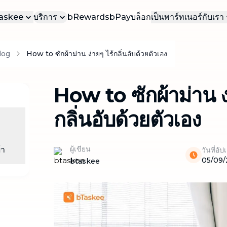
bTaskee
บริการ
bRewards
bPay
บล็อก
เป็นพาร์ทเนอร์กับเรา
บเรา
เป็นทาสเกอร์ของเ
บ
log
How to ซักผ้าม่าน ง่ายๆ ไร้กลิ่นอับด้วยตัวเอง
บริการยอดนิยม
าน
เป็นทาสเกอร์ธุรก
บริการที่ได้รับความนิยมมากที่สุดใน
bTaskee
รา
How to ซักผ้าม่าน ง่
ทำความสะอาดบ้าน (ตามต้องการ)
บริการทำความสะอาดบ้าน เรียกใช้ได้ทันที
กลิ่นอับด้วยตัวเอง
ตามความต้องการของคุณ
ทำความสะอาดบ้าน (รายเดือน)
บริการทำความสะอาดบ้านเป็นประจำทุก
ผู้เขียน
้า
วันที่อั
เดือน ดูแลความสะอาดอย่างต่อเนื่อง
05/09/
btaskee
ทำความสะอาดแบบเจาะลึก
ทำความสะอาดบ้านอย่างละเอียดทุกซอกทุก
มุม
ทำความสะอาดโซฟา ผ้าม่าน ที่นอน พรม