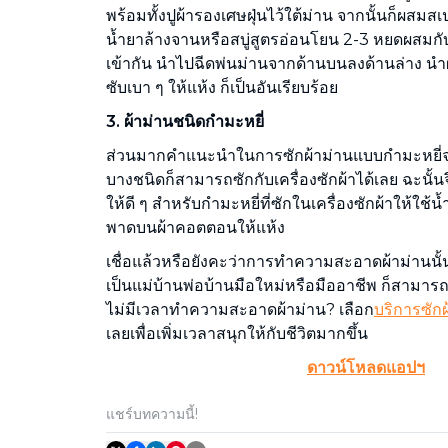
พร้อมทั้งปูผ้ารองเศษฝุ่นไว้ใต้ม่าน จากนั้นก็ผส
น้ำยาล้างจานหรือสบู่สูตรอ่อนโยน 2-3 หยดผสมกับ
เข้ากัน นำไปฉีดพ่นม่านจากด้านบนลงด้านล่าง น
ซับเบา ๆ ให้แห้ง ก็เป็นอันเรียบร้อย
3. ผ้าม่านชนิดกำมะหยี่
ส่วนมากคำแนะนำในการซักผ้าม่านแบบกำมะหยี่จ
บางชนิดก็สามารถซักกับเครื่องซักผ้าได้เลย ฉะนั้น
ให้ดี ๆ สำหรับกำมะหยี่ที่ซักในเครื่องซักผ้าให้ใ
พาดบนผ้าคอตตอนให้แห้ง
เชื่อแล้วหรือยังคะว่าการทำความสะอาดผ้าม่านนั้น
เป็นแม่บ้านพ่อบ้านมือใหม่หรือมืออาชีพ ก็สามารถ
ไม่มีเวลาทำความสะอาดผ้าม่าน? เลือก
บริการซักผ
เลยเพื่อเพิ่มเวลาสนุกให้กับชีวิตมากขึ้น
ดาวน์โหลดแอปฯ
แชร์บทความนี้!