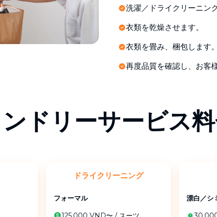
洗濯／ドライクリーニン
衣類を乾燥させます。
衣類を畳み、梱包します
再度品質を確認し、お客
ランドリーサービス料
ドライクリーニング
フォーマル
漂白／シ
125,000 VND〜
/
スーツ
30,0