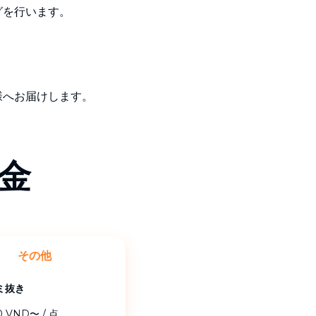
グを行います。
。
様へお届けします。
金
その他
ミ抜き
00 VND〜
/
点