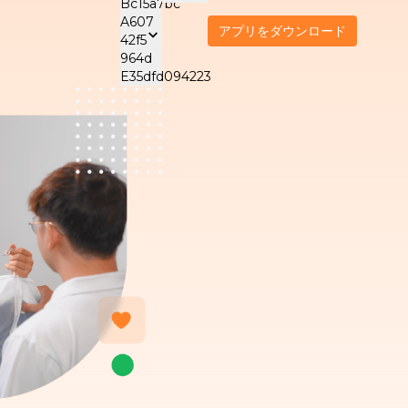
アプリをダウンロード
およびサポートサー
電化製品メンテナンスサ
ビジネス向
ナー
ービス
ウェルネ
Tiếng Việt
VIE
Care - 子供の世話
エアコンクリーニング
ナー
NEW
Malaysia
Care - 高齢者ケア
給湯器クリーニング
オフィス
English
ENG
EW
NEW
NEW
Care - 患者ケア
洗濯機クリーニング
オフィス
NEW
한국어
KOR
リーニン
NEW
eauty
NEW
日本語
ハウスキ
JPN
Indonesia