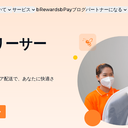
いて
サービス
bRewards
bPay
ブログ
パートナーになる
個人タスカー
ケア
人気サービス
ース
サービスパート
ビス
bTaskeeで最も愛されているサービス
リーサー
b
ョン
ビジネスパート
自宅クリーニング（オンデマンド）
プロによる自宅クリーニングサービス
b
N
せ
ディープクリーニング
b
家庭用の包括的なディープクリーニング
ア配送で、あなたに快適さ
bB
室内装飾サービス
プロによる室内装飾サービス
ホーム移動
NEW
完全な移動および移転サービス
産業用クリーニング
NEW
オフィス、企業向けのプロクリーニング