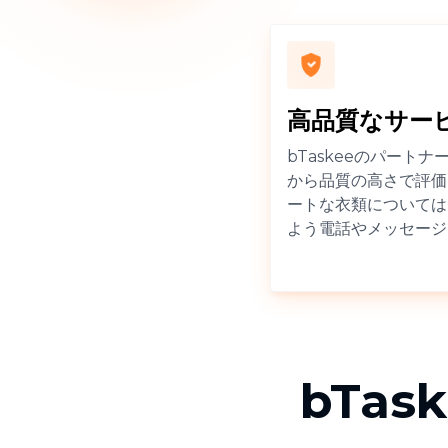
高品質なサー
bTaskeeのパート
から品質の高さで評価
ートな衣類については
よう電話やメッセージ
bTa