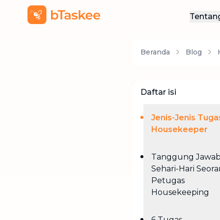
Tentan
Ten
Beranda
Blog
Hub
Daftar isi
Jenis-Jenis Tuga
Housekeeper
Tanggung Jawa
Sehari-Hari Seor
Petugas
Housekeeping
6 Tugas