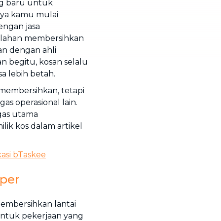
g baru untuk
nya kamu mulai
engan jasa
walahan membersihkan
an dengan ahli
 begitu, kosan selalu
a lebih betah.
membersihkan, tetapi
s operasional lain.
gas utama
ik kos dalam artikel
kasi bTaskee
eper
embersihkan lantai
ntuk pekerjaan yang