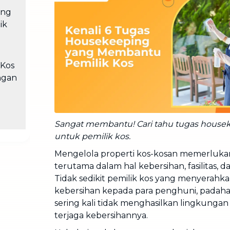
Cuci Sofa & Kasur
ang
Layanan pembersihan sofa, kasur,
ik
gorden, dan karpet profesional
Pindahan Rumah
Layanan pindahan dan relokasi
 Kos
rumah secara menyeluruh
ngan
Sangat membantu! Cari tahu tugas house
untuk pemilik kos.
Mengelola properti kos-kosan memerlukan
terutama dalam hal kebersihan, fasilitas, 
Tidak sedikit pemilik kos yang menyerah
kebersihan kepada para penghuni, padaha
sering kali tidak menghasilkan lingkunga
terjaga kebersihannya.