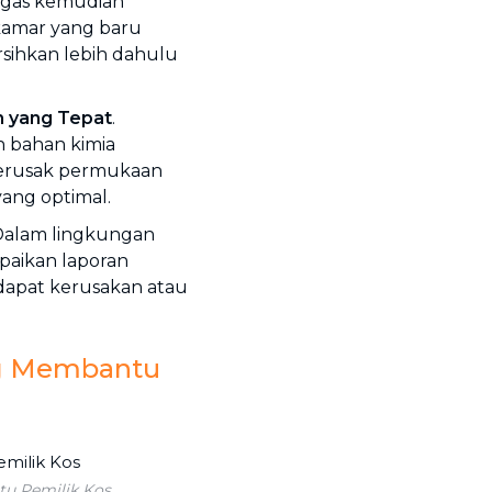
ugas kemudian
 kamar yang baru
rsihkan lebih dahulu
h yang Tepat
.
 bahan kimia
merusak permukaan
ang optimal.
 Dalam lingkungan
paikan laporan
rdapat kerusakan atau
ng Membantu
u Pemilik Kos