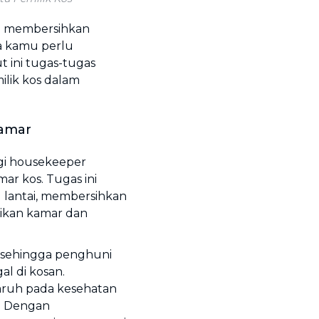
sa membersihkan
a kamu perlu
 ini tugas-tugas
lik kos dalam
Kamar
gi housekeeper
r kos. Tugas ini
lantai, membersihkan
ikan kamar dan
i sehingga penghuni
l di kosan.
aruh pada kesehatan
n. Dengan