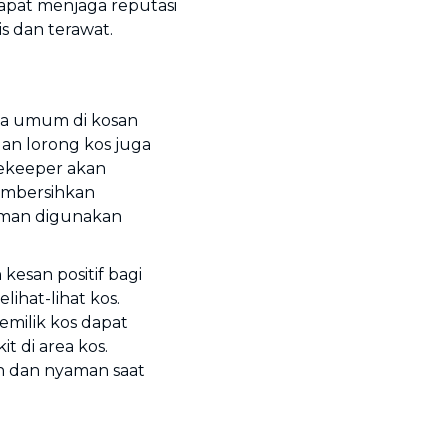
dapat menjaga reputasi
s dan terawat.
ea umum di kosan
dan lorong kos juga
sekeeper akan
mbersihkan
yaman digunakan
esan positif bagi
ihat-lihat kos.
milik kos dapat
 di area kos.
n dan nyaman saat