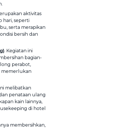
n.
Merupakan aktivitas
hari, seperti
u, serta merapikan
ndisi bersih dan
g)
. Kegiatan ini
mbersihan bagian-
olong perabot,
ng memerlukan
ini melibatkan
 dan penataan ulang
kapan kain lainnya,
usekeeping di hotel
hanya membersihkan,