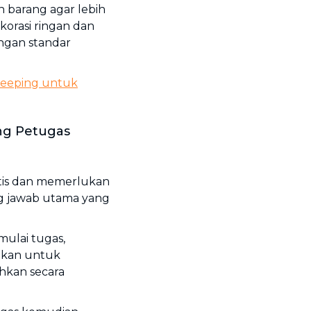
barang agar lebih
korasi ringan dan
ngan standar
keeping untuk
ng Petugas
atis dan memerlukan
ng jawab utama yang
ulai tugas,
ekan untuk
ihkan secara