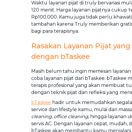
Waktu layanan pijat di truly bervariasi mula
120 menit. Harga layanan pijatnya cukup t
Rp100.000. Kamu juga tidak perlu khawati
tambahan karena Truly memberikan gratis 
bagi para terapisnya.
Rasakan Layanan Pijat yan
dengan bTaskee
Masih belum tahu ingin memesan layanan p
coba layanan pijat dari bTaskee. bTaskee 
terapis profesional yang akan membuat tu
dengan teknik pijat dan refleksi yang me
bTaskee
hadir untuk memudahkan segal
service dan lifestyle kamu, mulai dari mass
cleaning
,
office cleaning
, hingga layanan
d
servis AC. Dengan layanan cepat, mudah, d
bTaskee akan membantu kamu menjalani 