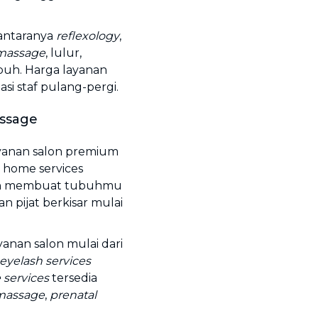
 antaranya
reflexology
,
 massage
, lulur,
buh. Harga layanan
asi staf pulang-pergi.
assage
yanan salon premium
 home services
kan membuat tubuhmu
an pijat berkisar mulai
anan salon mulai dari
eyelash services
services
tersedia
massage
,
prenatal