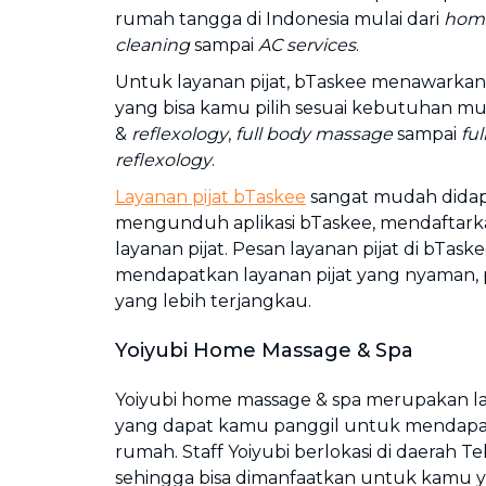
rumah tangga di Indonesia mulai dari
hom
cleaning
sampai
AC services
.
Untuk layanan pijat, bTaskee menawarkan b
yang bisa kamu pilih sesuai kebutuhan mu
&
reflexology
,
full body massage
sampai
fu
reflexology
.
Layanan pijat bTaskee
sangat mudah dida
mengunduh aplikasi bTaskee, mendaftark
layanan pijat. Pesan layanan pijat di bTa
mendapatkan layanan pijat yang nyaman, 
yang lebih terjangkau.
Yoiyubi Home Massage & Spa
Yoiyubi home massage & spa merupakan l
yang dapat kamu panggil untuk mendapatk
rumah. Staff Yoiyubi berlokasi di daerah Te
sehingga bisa dimanfaatkan untuk kamu ya