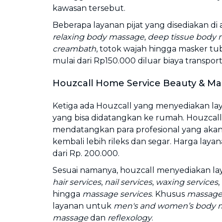
kawasan tersebut.
Beberapa layanan pijat yang disediakan di
relaxing body massage
,
deep tissue body
creambath
, totok wajah hingga masker tu
mulai dari Rp150.000 diluar biaya transport
Houzcall Home Service Beauty & M
Ketiga ada Houzcall
yang menyediakan la
yang bisa didatangkan ke rumah. Houzcall
mendatangkan para profesional yang a
kembali lebih rileks dan segar. Harga layan
dari Rp. 200.000.
Sesuai namanya, houzcall menyediakan lay
hair services
,
nail services
,
waxing services
,
hingga
massage services
. Khusus
massage 
layanan untuk
men's and women’s body 
massage
dan
reflexology
.