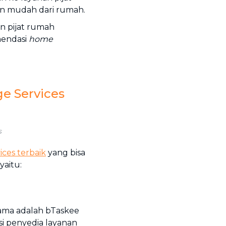
n mudah dari rumah.
n pijat rumah
mendasi
home
 Services
s
ices
terbaik
yang bisa
aitu:
ama adalah bTaskee
si penyedia layanan