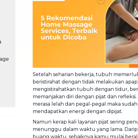
Cuci Sofa & Kasur
Layanan pembersihan sofa, kasur,
gorden, dan karpet profesional
Pindahan Rumah
Layanan pindahan dan relokasi
a
rumah secara menyeluruh
sage
Setelah seharian bekerja, tubuh memerl
beristirahat dengan tidak melakukan apap
mengistirahatkan tubuh dengan tidur, ber
memanjakan diri dengan pijat dan refleksi.
merasa lelah dan pegal-pegal maka sudah
mendapatkan energi dengan dipijat.
Namun kerap kali layanan pijat sering 
menunggu dalam waktu yang lama. Dar
buang waktu, sebaiknya kamu mulai berali