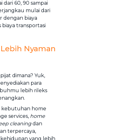
i dari 60, 90 sampai
erjangkau mulai dari
r dengan biaya
biaya transportasi
g Lebih Nyaman
ijat dimana? Yuk,
menyediakan para
buhmu lebih rileks
nenangkan.
a kebutuhan home
age services,
home
eep cleaning
dan
an terpercaya,
kehidupan yang lebih