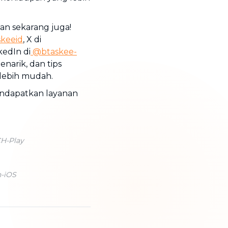
n sekarang juga!
keeid
, X di
kedIn di
@btaskee-
narik, dan tips
 lebih mudah.
endapatkan layanan
CH-Play
n-iOS