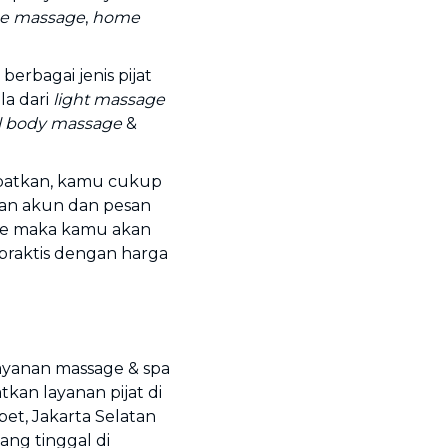
e massage
,
home
erbagai jenis pijat
la dari
light massage
ll body massage
&
patkan, kamu cukup
an akun dan pesan
skee maka kamu akan
praktis dengan harga
ayanan massage & spa
an layanan pijat di
bet, Jakarta Selatan
ng tinggal di