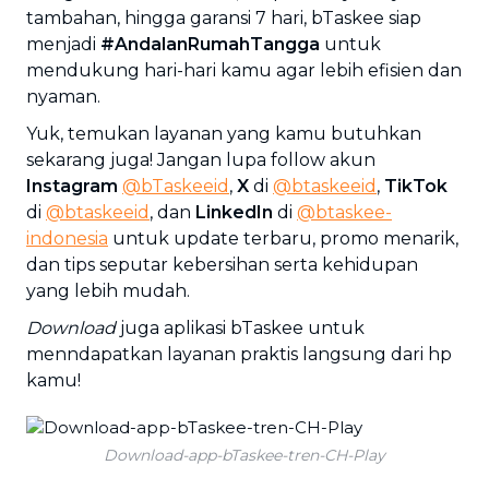
tambahan, hingga garansi 7 hari, bTaskee siap
menjadi
#AndalanRumahTangga
untuk
mendukung hari-hari kamu agar lebih efisien dan
nyaman.
Yuk, temukan layanan yang kamu butuhkan
sekarang juga! Jangan lupa follow akun
Instagram
@bTaskeeid
,
X
di
@btaskeeid
,
TikTok
di
@btaskeeid
, dan
LinkedIn
di
@btaskee-
indonesia
untuk update terbaru, promo menarik,
dan tips seputar kebersihan serta kehidupan
yang lebih mudah.
Download
juga aplikasi bTaskee untuk
menndapatkan layanan praktis langsung dari hp
kamu!
Download-app-bTaskee-tren-CH-Play