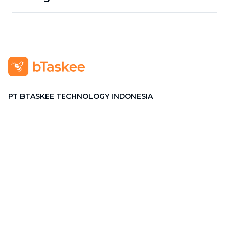
PT BTASKEE TECHNOLOGY INDONESIA
Alamat
:
GRAHA PENA Jalan Raya Kebayoran Lama No.12
Lt. 9, RT.1/RW.1, Grogol Utara, Kebayoran Lama, Jakarta
Selatan, Jakarta 12210
Hotline
:
08111 0007 590
Email
:
cs.id@btaskee.com
Indonesia