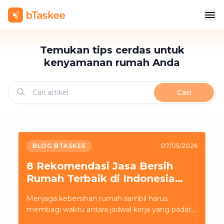
Temukan tips cerdas untuk
kenyamanan rumah Anda
Cari
BLOG BTASKEE
07/05/2026
8 Rekomendasi Jasa Bersih
Rumah Terbaik di Indonesia
dan Tips Memilihnya
Menjaga kebersihan rumah sambil harus
membagi waktu antara jadwal kerja yang padat
dan komitmen bisnis seringkali menguras