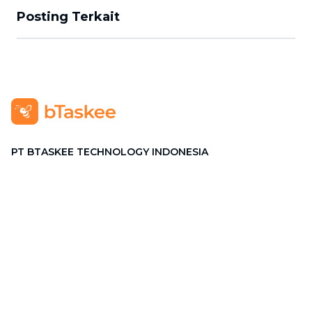
Posting Terkait
PT BTASKEE TECHNOLOGY INDONESIA
Alamat
:
GRAHA PENA Jalan Raya Kebayoran Lama No.12
Lt. 9, RT.1/RW.1, Grogol Utara, Kebayoran Lama, Jakarta
Selatan, Jakarta 12210
Hotline
:
08111 0007 590
Email
:
cs.id@btaskee.com
Indonesia