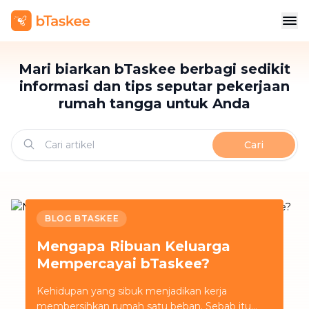
Mari biarkan bTaskee berbagi sedikit
informasi dan tips seputar pekerjaan
rumah tangga untuk Anda
Cari
BLOG BTASKEE
Mengapa Ribuan Keluarga
Mempercayai bTaskee?
Kehidupan yang sibuk menjadikan kerja
membersihkan rumah satu beban. Sebab itu