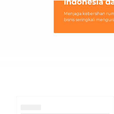
Indonesia d
Menjaga kebersihan rum
bisnis seringkali mengur
rumah terbaik di Indon
keluarga Anda.