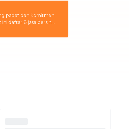
Thailand
ang padat dan komitmen
i daftar 8 jasa bersih
n rumah tangga
Việt Nam