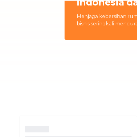
Indonesia d
Menjaga kebersihan rum
bisnis seringkali mengur
rumah terbaik di Indon
keluarga Anda.