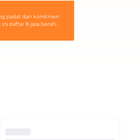
Thailand
ang padat dan komitmen
i daftar 8 jasa bersih
n rumah tangga
Việt Nam