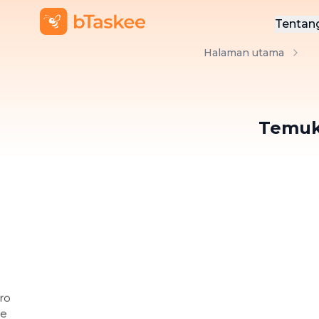
Tentan
Halaman utama
Ten
Hub
Temuk
BLOG BTASKEE
8 Rekomenda