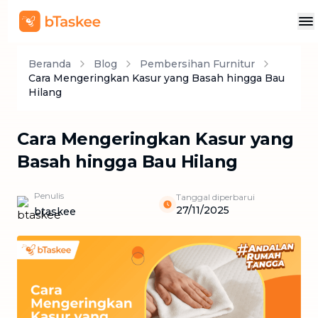
Beranda
Blog
Pembersihan Furnitur
Cara Mengeringkan Kasur yang Basah hingga Bau
Hilang
Cara Mengeringkan Kasur yang
Basah hingga Bau Hilang
Penulis
Tanggal diperbarui
27/11/2025
btaskee