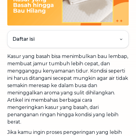
Daftar isi
Kasur yang basah bisa menimbulkan bau lembap,
membuat jamur tumbuh lebih cepat, dan
mengganggu kenyamanan tidur. Kondisi seperti
ini harus ditangani secepat mungkin agar air tidak
semakin meresap ke dalam busa dan
meninggalkan aroma yang sulit dihilangkan.
Artikel ini membahas berbagai cara
mengeringkan kasur yang basah, dari
penanganan ringan hingga kondisi yang lebih
berat.
Jika kamu ingin proses pengeringan yang lebih