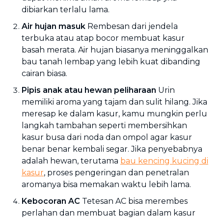
dibiarkan terlalu lama.
Air hujan masuk
Rembesan dari jendela
terbuka atau atap bocor membuat kasur
basah merata. Air hujan biasanya meninggalkan
bau tanah lembap yang lebih kuat dibanding
cairan biasa.
Pipis anak atau hewan peliharaan
Urin
memiliki aroma yang tajam dan sulit hilang. Jika
meresap ke dalam kasur, kamu mungkin perlu
langkah tambahan seperti membersihkan
kasur busa dari noda dan ompol agar kasur
benar benar kembali segar. Jika penyebabnya
adalah hewan, terutama
bau kencing kucing di
kasur
, proses pengeringan dan penetralan
aromanya bisa memakan waktu lebih lama.
Kebocoran AC
Tetesan AC bisa merembes
perlahan dan membuat bagian dalam kasur