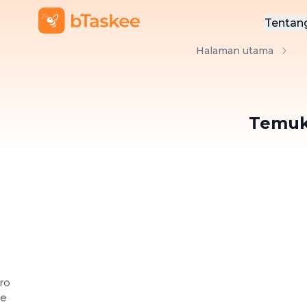
Tentan
Halaman utama
Ten
Hub
Temuk
BLOG BTASKEE
8 Rekomenda