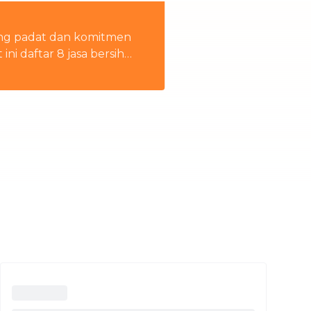
Thailand
ang padat dan komitmen
i daftar 8 jasa bersih
n rumah tangga
Việt Nam