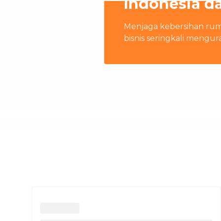
Indonesia d
Menjaga kebersihan rum
bisnis seringkali mengur
rumah terbaik di Indon
keluarga Anda.