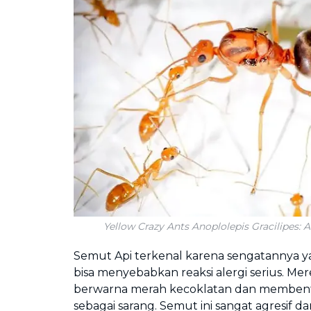
Yellow Crazy Ants Anoplolepis Gracilipes:
Semut Api terkenal karena sengatannya 
bisa menyebabkan reaksi alergi serius. Me
berwarna merah kecoklatan dan memben
sebagai sarang. Semut ini sangat agresif d