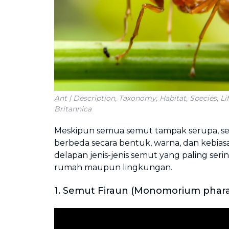
Ant | Description, Taxonomy, Habitat, Species, Li
Britannica
Meskipun semua semut tampak serupa, s
berbeda secara bentuk, warna, dan kebiasaa
delapan jenis-jenis semut yang paling serin
rumah maupun lingkungan.
1. Semut Firaun (Monomorium phara