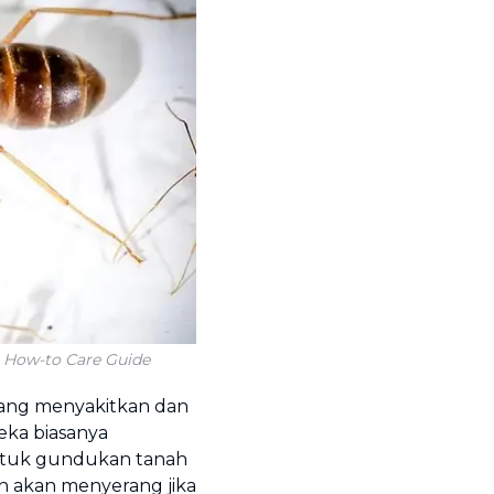
 A How-to Care Guide
yang menyakitkan dan
reka biasanya
tuk gundukan tanah
an akan menyerang jika