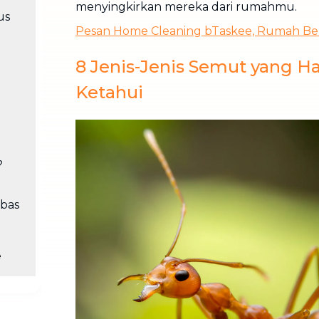
menyingkirkan mereka dari rumahmu.
us
Pesan Home Cleaning bTaskee, Rumah Be
8 Jenis-Jenis Semut yang 
Ketahui
?
bas
e