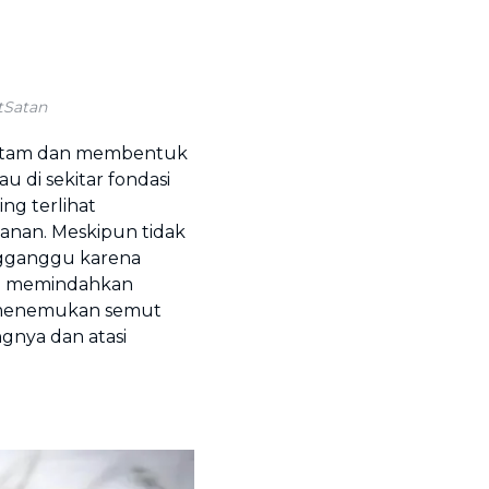
tSatan
 hitam dan membentuk
au di sekitar fondasi
ng terlihat
nan. Meskipun tidak
ngganggu karena
ka memindahkan
u menemukan semut
ngnya dan atasi