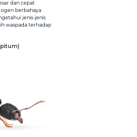
sar dan cepat
togen berbahaya
tahui jenis-jenis
ih waspada terhadap
spitum)