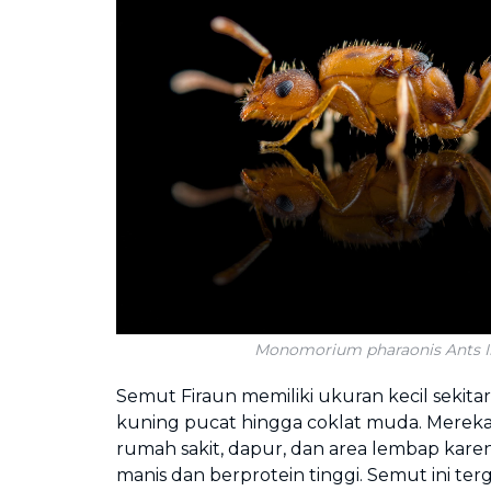
Monomorium pharaonis Ants I
Semut Firaun memiliki ukuran kecil sekit
kuning pucat hingga coklat muda. Mereka
rumah sakit, dapur, dan area lembap ka
manis dan berprotein tinggi. Semut ini terg