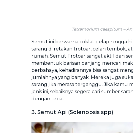
Tetramorium caespitum – An
Semut ini berwarna coklat gelap hingga
sarang di retakan trotoar, celah tembok, at
rumah. Semut Trotoar sangat aktif dan seri
membentuk barisan panjang mencari maka
berbahaya, kehadirannya bisa sangat me
jumlahnya yang banyak. Mereka juga su
sarang jika merasa terganggu. Jika kam
jenis ini, sebaiknya segera cari sumber sara
dengan tepat.
3. Semut Api (Solenopsis spp)