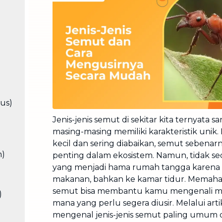
Cuci Sofa & Kasur
Layanan pembersihan sofa, kasur,
gorden, dan karpet profesional
Pindahan Rumah
Layanan pindahan dan relokasi
rumah secara menyeluruh
us)
Jenis-jenis semut di sekitar kita ternyata
masing-masing memiliki karakteristik unik.
kecil dan sering diabaikan, semut sebena
)
penting dalam ekosistem. Namun, tidak sed
yang menjadi hama rumah tangga karena 
makanan, bahkan ke kamar tidur. Memaham
semut bisa membantu kamu mengenali m
)
mana yang perlu segera diusir. Melalui arti
mengenal jenis-jenis semut paling umum d