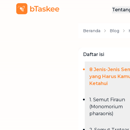
Tentan
Ten
Beranda
Blog
Hub
Daftar isi
8 Jenis-Jenis Se
yang Harus Kam
Ketahui
1. Semut Firaun
(Monomorium
pharaonis)
2. Semut Trotoar