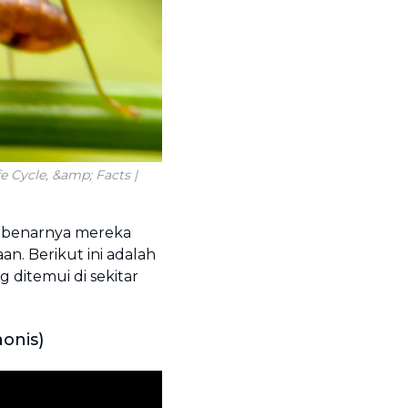
fe Cycle, &amp; Facts |
ebenarnya mereka
n. Berikut ini adalah
g ditemui di sekitar
onis)