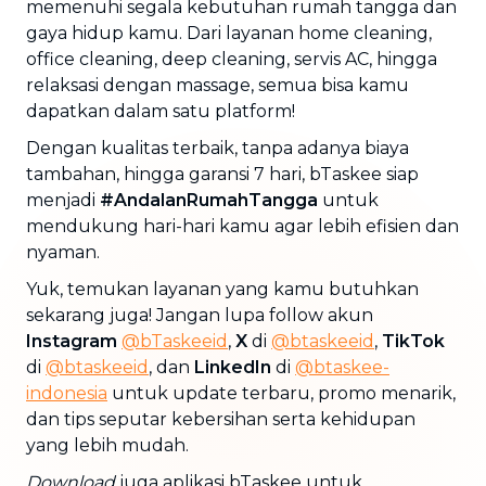
memenuhi segala kebutuhan rumah tangga dan
gaya hidup kamu. Dari layanan home cleaning,
office cleaning, deep cleaning, servis AC, hingga
relaksasi dengan massage, semua bisa kamu
dapatkan dalam satu platform!
Dengan kualitas terbaik, tanpa adanya biaya
tambahan, hingga garansi 7 hari, bTaskee siap
menjadi
#AndalanRumahTangga
untuk
mendukung hari-hari kamu agar lebih efisien dan
nyaman.
Yuk, temukan layanan yang kamu butuhkan
sekarang juga! Jangan lupa follow akun
Instagram
@bTaskeeid
,
X
di
@btaskeeid
,
TikTok
di
@btaskeeid
, dan
LinkedIn
di
@btaskee-
indonesia
untuk update terbaru, promo menarik,
dan tips seputar kebersihan serta kehidupan
yang lebih mudah.
Download
juga aplikasi bTaskee untuk