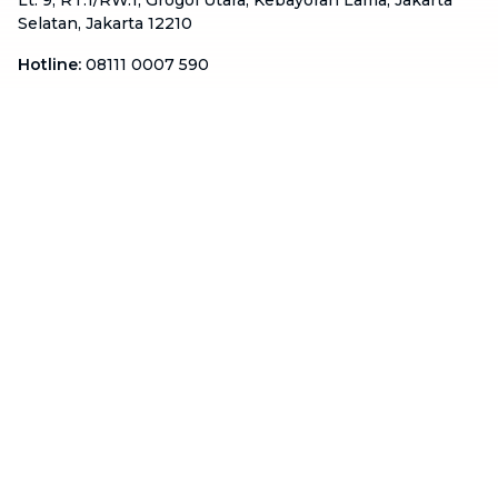
Lt. 9, RT.1/RW.1, Grogol Utara, Kebayoran Lama, Jakarta
Selatan, Jakarta 12210
Hotline
:
08111 0007 590
Email
:
cs.id@btaskee.com
Indonesia
Perusahaan
Tentang Kami
Hubungi Kami
Blog
Menjadi Mitra
Dukungan