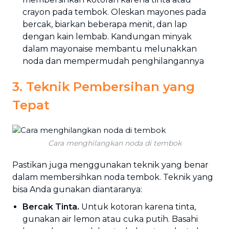
crayon pada tembok. Oleskan mayones pada
bercak, biarkan beberapa menit, dan lap
dengan kain lembab. Kandungan minyak
dalam mayonaise membantu melunakkan
noda dan mempermudah penghilangannya
3. Teknik Pembersihan yang
Tepat
Cara menghilangkan noda di tembok
Pastikan juga menggunakan teknik yang benar
dalam membersihkan noda tembok. Teknik yang
bisa Anda gunakan diantaranya:
Bercak Tinta.
Untuk kotoran karena tinta,
gunakan air lemon atau cuka putih. Basahi