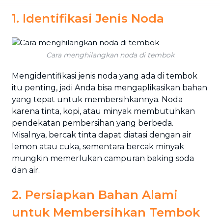
1. Identifikasi Jenis Noda
Cara menghilangkan noda di tembok
Mengidentifikasi jenis noda yang ada di tembok
itu penting, jadi Anda bisa mengaplikasikan bahan
yang tepat untuk membersihkannya. Noda
karena tinta, kopi, atau minyak membutuhkan
pendekatan pembersihan yang berbeda.
Misalnya, bercak tinta dapat diatasi dengan air
lemon atau cuka, sementara bercak minyak
mungkin memerlukan campuran baking soda
dan air.
2. Persiapkan Bahan Alami
untuk Membersihkan Tembok