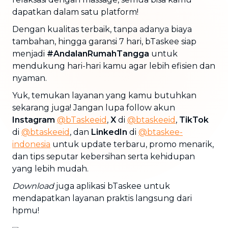
dapatkan dalam satu platform!
Dengan kualitas terbaik, tanpa adanya biaya
tambahan, hingga garansi 7 hari, bTaskee siap
menjadi
#AndalanRumahTangga
untuk
mendukung hari-hari kamu agar lebih efisien dan
nyaman.
Yuk, temukan layanan yang kamu butuhkan
sekarang juga! Jangan lupa follow akun
Instagram
@bTaskeeid
,
X
di
@btaskeeid
,
TikTok
di
@btaskeeid
, dan
LinkedIn
di
@btaskee-
indonesia
untuk update terbaru, promo menarik,
dan tips seputar kebersihan serta kehidupan
yang lebih mudah.
Download
juga aplikasi bTaskee untuk
mendapatkan layanan praktis langsung dari
hpmu!