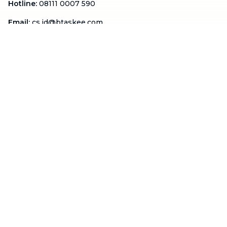
Hotline
:
08111 0007 590
Email
:
cs.id@btaskee.com
Indonesia
Perusahaan
Tentang Kami
Hubungi Kami
Blog
Menjadi Mitra
Dukungan
Syarat & Ketentuan
Kebijakan Privasi
FAQ