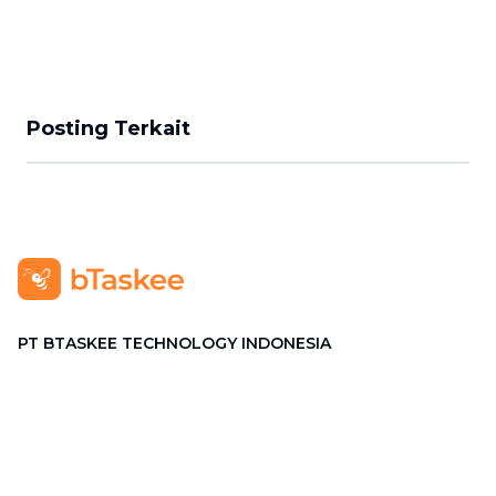
Posting Terkait
PT BTASKEE TECHNOLOGY INDONESIA
Alamat
:
GRAHA PENA Jalan Raya Kebayoran Lama No.12
Lt. 9, RT.1/RW.1, Grogol Utara, Kebayoran Lama, Jakarta
Selatan, Jakarta 12210
Hotline
:
08111 0007 590