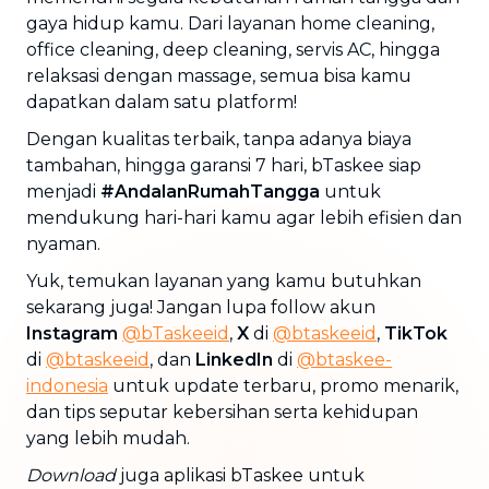
gaya hidup kamu. Dari layanan home cleaning,
office cleaning, deep cleaning, servis AC, hingga
relaksasi dengan massage, semua bisa kamu
dapatkan dalam satu platform!
Dengan kualitas terbaik, tanpa adanya biaya
tambahan, hingga garansi 7 hari, bTaskee siap
menjadi
#AndalanRumahTangga
untuk
mendukung hari-hari kamu agar lebih efisien dan
nyaman.
Yuk, temukan layanan yang kamu butuhkan
sekarang juga! Jangan lupa follow akun
Instagram
@bTaskeeid
,
X
di
@btaskeeid
,
TikTok
di
@btaskeeid
, dan
LinkedIn
di
@btaskee-
indonesia
untuk update terbaru, promo menarik,
dan tips seputar kebersihan serta kehidupan
yang lebih mudah.
Download
juga aplikasi bTaskee untuk