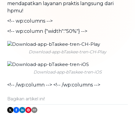
mendapatkan layanan praktis langsung dari
hpmu!
<!-- wp:columns -->
<!-- wp:column {"width":"50%"} -->
Download-app-bTaskee-tren-CH-Play
Download-app-bTaskee-tren-iOS
<!-- /wp:column --> <!-- /wp:columns -->
Bagikan artikel ini!