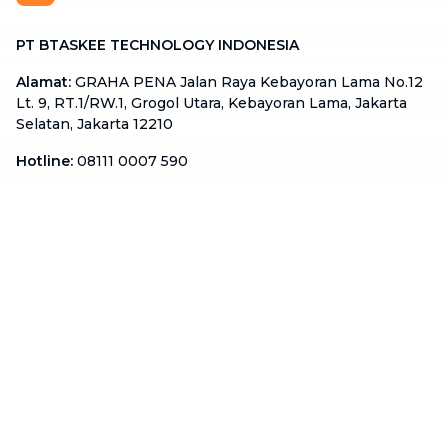
PT BTASKEE TECHNOLOGY INDONESIA
Alamat
:
GRAHA PENA Jalan Raya Kebayoran Lama No.12
Lt. 9, RT.1/RW.1, Grogol Utara, Kebayoran Lama, Jakarta
Selatan, Jakarta 12210
Hotline
:
08111 0007 590
Email
:
cs.id@btaskee.com
Indonesia
Perusahaan
Tentang Kami
Hubungi Kami
Blog
Menjadi Mitra