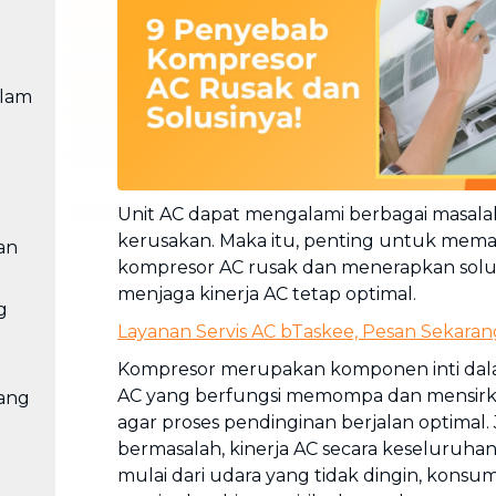
Cuci Sofa & Kasur
Layanan pembersihan sofa, kasur,
gorden, dan karpet profesional
alam
Pindahan Rumah
Layanan pindahan dan relokasi
rumah secara menyeluruh
Unit AC dapat mengalami berbagai masa
kerusakan. Maka itu, penting untuk mem
an
kompresor AC rusak dan menerapkan solu
menjaga kinerja AC tetap optimal.
Layanan Servis AC bTaskee, Pesan Sekaran
Kompresor merupakan komponen inti dala
AC yang berfungsi memompa dan mensirku
ang
agar proses pendinginan berjalan optimal.
bermasalah, kinerja AC secara keseluruha
mulai dari udara yang tidak dingin, konsums