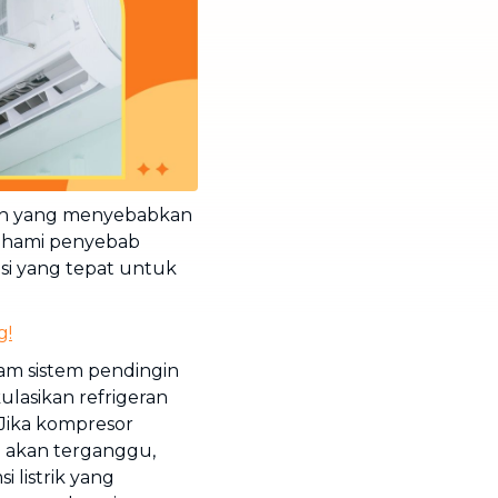
lah yang menyebabkan
ahami penyebab
si yang tepat untuk
g!
m sistem pendingin
lasikan refrigeran
 Jika kompresor
n akan terganggu,
i listrik yang