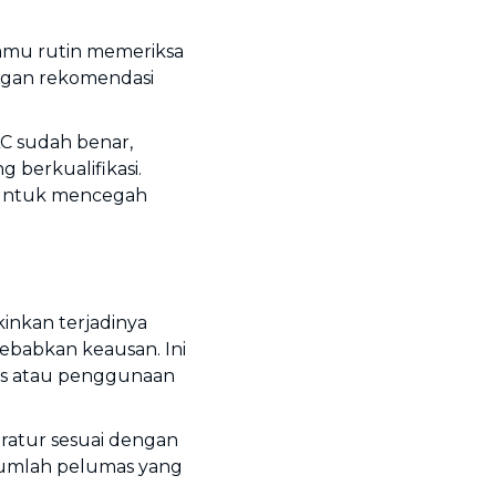
amu rutin memeriksa
ngan rekomendasi
AC sudah benar,
g berkualifikasi.
 untuk mencegah
nkan terjadinya
babkan keausan. Ini
as atau penggunaan
eratur sesuai dengan
 jumlah pelumas yang