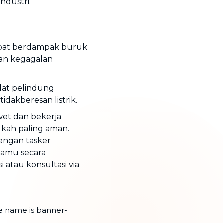
ndustri.
dapat berdampak buruk
an kegagalan
alat pelindung
idakberesan listrik.
et dan bekerja
gkah paling aman.
dengan tasker
kamu secara
 atau konsultasi via