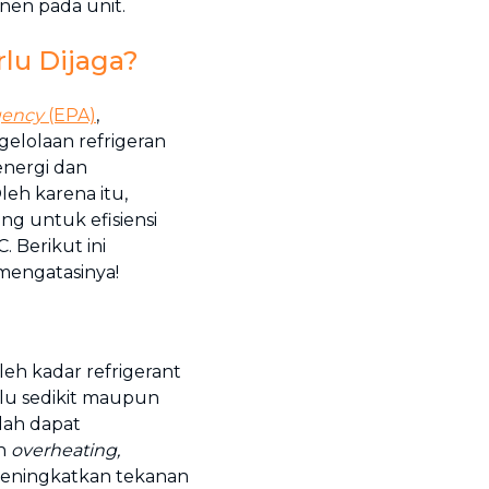
nen pada unit.
lu Dijaga?
Agency
(EPA)
,
elolaan refrigeran
energi dan
eh karena itu,
ng untuk efisiensi
 Berikut ini
mengatasinya!
eh kadar refrigerant
alu sedikit maupun
dah dapat
an
overheating,
meningkatkan tekanan