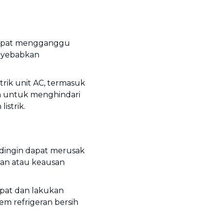
, dapat mengganggu
enyebabkan
strik unit AC, termasuk
ra untuk menghindari
istrik.
ndingin dapat merusak
n atau keausan
pat dan lakukan
em refrigeran bersih