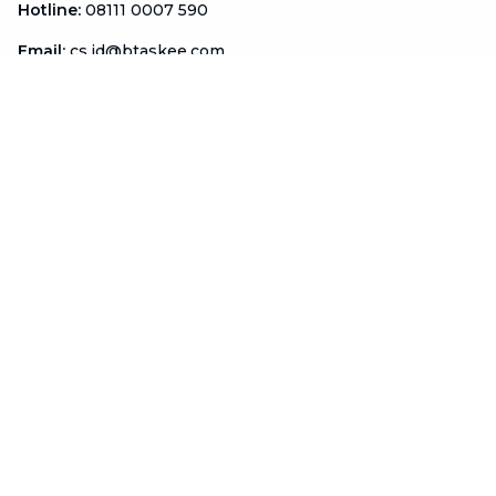
Hotline
:
08111 0007 590
Email
:
cs.id@btaskee.com
Indonesia
Perusahaan
Tentang Kami
Hubungi Kami
Blog
Menjadi Mitra
Dukungan
Syarat & Ketentuan
Kebijakan Privasi
FAQ