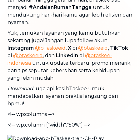
menjadi
#AndalanRumahTangga
untuk
mendukung hari-hari kamu agar lebih efisien dan
nyaman.
Yuk, temukan layanan yang kamu butuhkan
sekarang juga! Jangan lupa follow akun
Instagram
@bTaskeeid
,
X
di
@btaskeeid
,
TikTok
di
@btaskeeid
, dan
LinkedIn
di
@btaskee-
indonesia
untuk update terbaru, promo menarik,
dan tips seputar kebersihan serta kehidupan
yang lebih mudah.
Download
juga aplikasi bTaskee untuk
mendapatkan layanan praktis langsung dari
hpmu!
<!-- wp:columns -->
<!-- wp:column {"width":"50%"} -->