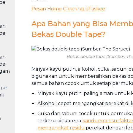
pe
Pesan Home Cleaning bTaskee
Apa Bahan yang Bisa Memb
kan
Bekas Double Tape?
pe
Bekas double tape (Sumber: Th
kan
pe
Minyak kayu putih, alkohol, cuka, sabun, 
ogam
digunakan untuk membersihkan bekas doub
semua bahan cocok untuk setiap permuk
gar
Minyak kayu putih: paling aman untuk k
ak
Alkohol: cepat mengangkat perekat di 
Cuka dan sabun: cocok untuk permukaa
h
terkena air karena
kandungan surfakt
mengangkat residu
perekat dengan le
e