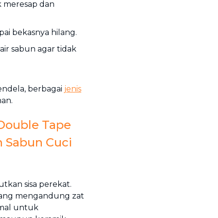
k meresap dan
ai bekasnya hilang.
ir sabun agar tidak
endela, berbagai
jenis
nan.
Double Tape
 Sabun Cuci
utkan sisa perekat.
 yang mengandung zat
imal untuk