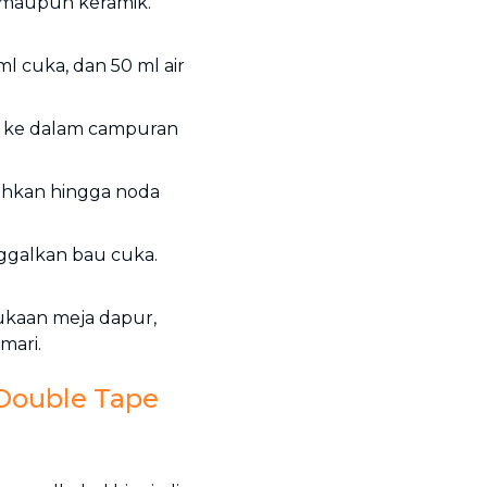
 maupun keramik.
l cuka, dan 50 ml air
n ke dalam campuran
sihkan hingga noda
nggalkan bau cuka.
mukaan meja dapur,
mari.
Double Tape