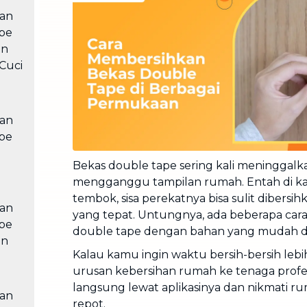
Cuci Sofa & Kasur
kan
Layanan pembersihan sofa, kasur,
pe
gorden, dan karpet profesional
an
Pindahan Rumah
Cuci
Layanan pindahan dan relokasi
rumah secara menyeluruh
kan
pe
Bekas double tape sering kali meninggal
mengganggu tampilan rumah. Entah di kac
tembok, sisa perekatnya bisa sulit dibersihk
kan
yang tepat. Untungnya, ada beberapa ca
pe
double tape dengan bahan yang mudah d
an
Kalau kamu ingin waktu bersih-bersih lebih
urusan kebersihan rumah ke tenaga profe
langsung lewat aplikasinya dan nikmati r
kan
repot.