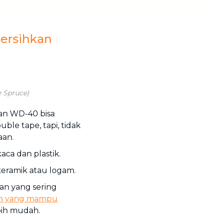
ersihkan
e Spruce)
dan WD-40 bisa
le tape, tapi, tidak
aan.
aca dan plastik.
keramik atau logam.
n yang sering
an yang mampu
bih mudah.